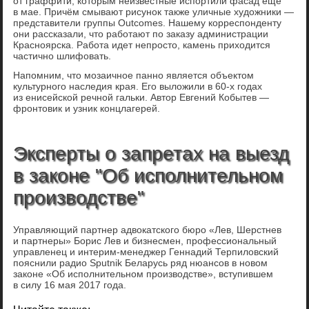
от граффити, которым неизвестные испортили фасад ещё
в мае. Причём смывают рисунок также уличные художники —
представители группы Outcomes. Нашему корреспонденту
они рассказали, что работают по заказу администрации
Красноярска. Работа идет непросто, камень приходится
частично шлифовать.
Напомним, что мозаичное панно является объектом
культурного наследия края. Его выложили в 60-х годах
из енисейской речной гальки. Автор Евгений Кобытев —
фронтовик и узник концлагерей.
Эксперты о запретах на выезд
в законе "Об исполнительном
производстве"
Управляющий партнер адвокатского бюро «Лев, Шерстнев
и партнеры» Борис Лев и бизнесмен, профессиональный
управленец и интерим-менеджер Геннадий Терпиловский
пояснили радио Sputnik Беларусь ряд нюансов в новом
законе «Об исполнительном производстве», вступившем
в силу 16 мая 2017 года.