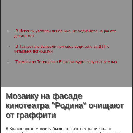
В Испании уволили чиновника, не ходившего на работу
десять лет
В Татарстане вынесли приговор водителю за ДТП с
четырьмя погибшими
Трамваи по Татищева в Екатеринбурге запустят осенью
Мозаику на фасаде
кинотеатра "Родина" очищают
от граффити
В Красноярске мозаику бывшего кинотеатра очищают