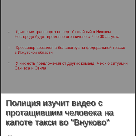
Движение транспорта по пер. Урожайный в Нижнем
Новгороде будет временно ограничено с 7 по 30 августа
Кроссовер врезался в большегруз на федеральной трассе
в Иркутской области
У них есть предложения от других команд: Чех - о ситуации
Санчеса и Озила
Полиция изучит видео с
протащившим человека на
капоте такси во "Внуково"