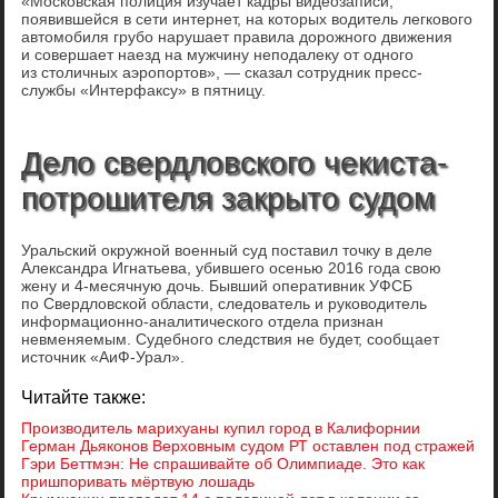
«Московская полиция изучает кадры видеозаписи,
появившейся в сети интернет, на которых водитель легкового
автомобиля грубо нарушает правила дорожного движения
и совершает наезд на мужчину неподалеку от одного
из столичных аэропортов», — сказал сотрудник пресс-
службы «Интерфаксу» в пятницу.
Дело свердловского чекиста-
потрошителя закрыто судом
Уральский окружной военный суд поставил точку в деле
Александра Игнатьева, убившего осенью 2016 года свою
жену и 4-месячную дочь. Бывший оперативник УФСБ
по Свердловской области, следователь и руководитель
информационно-аналитического отдела признан
невменяемым. Судебного следствия не будет, сообщает
источник «АиФ-Урал».
Читайте также:
Производитель марихуаны купил город в Калифорнии
Герман Дьяконов Верховным судом РТ оставлен под стражей
Гэри Беттмэн: Не спрашивайте об Олимпиаде. Это как
пришпоривать мёртвую лошадь