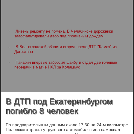
Ливень ремонту не помеха. В Челябинске дорожники
заасфальтировали двор под проливным дождем
В Волгоградской области сгорел после ДТП "Камаз" из
Дагестана
Панарин впервые забросил шайбу и отдал две голевые
передачи в матче НХЛ за Коламбус
В ДТП под Екатеринбургом
погибло 8 человек
По предварительным данным около 17.30 на 24-м километре
Полевского тракта у грузового автомобиля типа самосвал