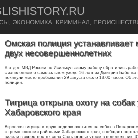
LISHISTORY.RU
СЫ, ЭКОНОМИКА, КРИМИНАЛ, ПРОИСШЕСТВ
Омская полиция устанавливает
двух несовершеннолетних
В отдел МВД России по Исилькульскому району обратились рабо
с заявлением о самовольном уходе 16-летних Дмитрия Бабенко 
покинули место пребывания 29 августа около 18.00 часов. Об э
полиции.
Тигрица открыла охоту на собак
Хабаровского края
Взрослая тигрица вторую неделю охотится на собак в Пожарско
с тремя южными районами Хабаровского края, сообщает портал
видели в окрестностях села Светлогорье утром в понедельник, 