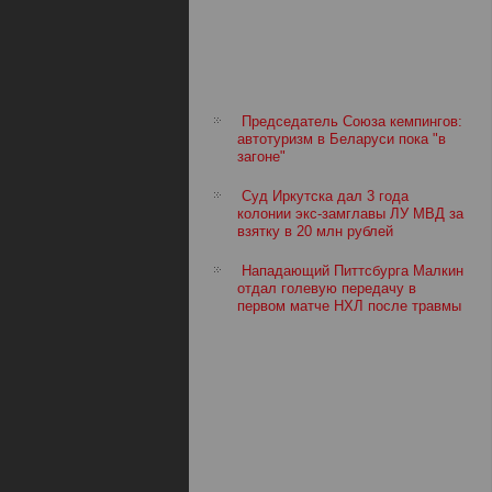
Председатель Союза кемпингов:
автотуризм в Беларуси пока "в
загоне"
Суд Иркутска дал 3 года
колонии экс-замглавы ЛУ МВД за
взятку в 20 млн рублей
Нападающий Питтсбурга Малкин
отдал голевую передачу в
первом матче НХЛ после травмы