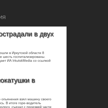
ИЯ
острадали в двух
ошли в Иркутской области 8
ще шесть госпитализированы.
ет ИА IrkutskMedia со ссылкой
покатушки в
о опьянения взял машину своего
ь. В итоге горе-водитель
олосу, съехал с проезжей части