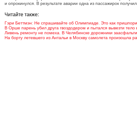
и опрокинулся. В результате аварии одна из пассажирок получи
Читайте также:
Гэри Беттмэн: Не спрашивайте об Олимпиаде. Это как пришпор
В Орше парень убил друга гвоздодером и пытался вывезти тело в
Ливень ремонту не помеха. В Челябинске дорожники заасфальт
На борту летевшего из Антальи в Москву самолета произошла р