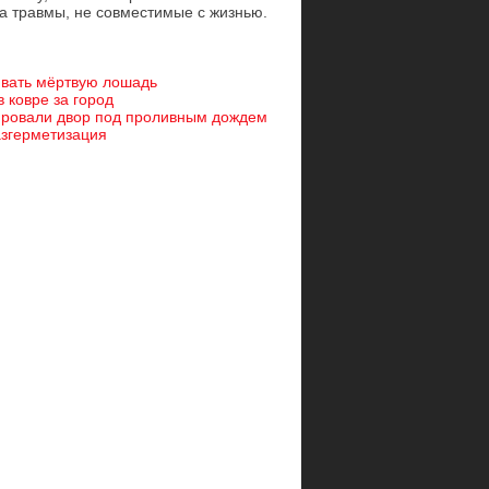
ла травмы, не совместимые с жизнью.
ивать мёртвую лошадь
 ковре за город
ировали двор под проливным дождем
азгерметизация