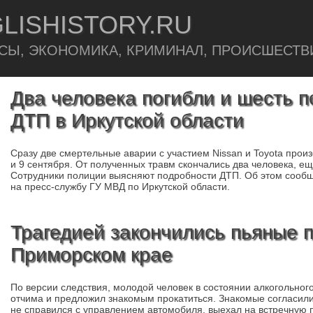
LISHISTORY.RU
СЫ, ЭКОНОМИКА, КРИМИНАЛ, ПРОИСШЕСТВ
Два человека погибли и шесть п
ДТП в Иркутской области
Сразу две смертельные аварии с участием Nissan и Toyota произ
и 9 сентября. От полученных травм скончались два человека, е
Сотрудники полиции выясняют подробности ДТП. Об этом сообща
на пресс-службу ГУ МВД по Иркутской области.
Трагедией закончились пьяные 
Приморском крае
По версии следствия, молодой человек в состоянии алкогольног
отчима и предложил знакомым прокатиться. Знакомые согласилис
не справился с управлением автомобиля, выехал на встречную п