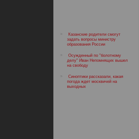
Казанские родители смогут
задать вопросы министру
образования России
Осужденный по "болотному
делу" Иван Непомнящих вышел
на свободу
Синоптики рассказали, какая
погода ждет москвичей на
выходных