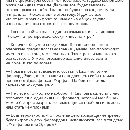
Мы не форсируем события, чтобы избежать даже малейшего
риска рецидива травмы. Дальше все будет зависеть
от тренерского штаба. Только он будет решать, смогу ли
я играть за «Локомотив» в этом году. Я делаю все,
что от меня зависит, уже занимаюсь в общей группе
и психологически готовлюсь к концу месяца.
— Говорят, сейчас вы — один из самых активных игроков
«Локо» на тренировках. Соскучились по игре?
— Конечно, безумно соскучился. Врачи говорят, что я
опережаю график восстановления. Думаю, это происходит
именно из-за того, что я очень люблю играть и мне плохо
без футбола. У меня огромное желание вновь выйти
на поле, и это помогает.
— Пока вы были в лазарете, состав «Локо» пополнил
форвард Эдер, а на позиции нападающего себя отлично
проявляет Джефферсон Фарфан. Не боитесь столь
серьезной конкуренции?
— Нет, всё с точностью наоборот. Я был бы рад, если у нас
появился еще один сильный форвард, который мог бы как
можно быстрее закрыть все имеющиеся пробелы и помочь
нам стать чемпионами.
— Есть вероятность, что после вашего возвращения тренер
будет играть в двух форвардов и использовать вас в тандеме
с Фарфаном или Эдером?