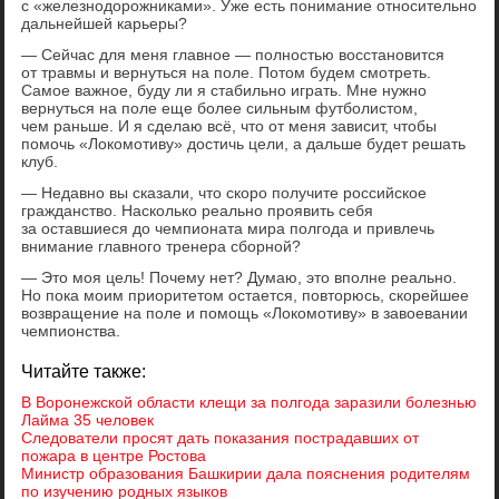
с «железнодорожниками». Уже есть понимание относительно
дальнейшей карьеры?
— Сейчас для меня главное — полностью восстановится
от травмы и вернуться на поле. Потом будем смотреть.
Самое важное, буду ли я стабильно играть. Мне нужно
вернуться на поле еще более сильным футболистом,
чем раньше. И я сделаю всё, что от меня зависит, чтобы
помочь «Локомотиву» достичь цели, а дальше будет решать
клуб.
— Недавно вы сказали, что скоро получите российское
гражданство. Насколько реально проявить себя
за оставшиеся до чемпионата мира полгода и привлечь
внимание главного тренера сборной?
— Это моя цель! Почему нет? Думаю, это вполне реально.
Но пока моим приоритетом остается, повторюсь, скорейшее
возвращение на поле и помощь «Локомотиву» в завоевании
чемпионства.
Читайте также:
В Воронежской области клещи за полгода заразили болезнью
Лайма 35 человек
Следователи просят дать показания пострадавших от
пожара в центре Ростова
Министр образования Башкирии дала пояснения родителям
по изучению родных языков