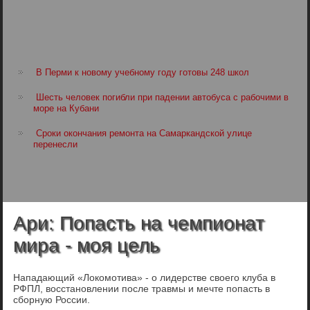
В Перми к новому учебному году готовы 248 школ
Шесть человек погибли при падении автобуса с рабочими в
море на Кубани
Сроки окончания ремонта на Самаркандской улице
перенесли
Ари: Попасть на чемпионат
мира - моя цель
Нападающий «Локомотива» - о лидерстве своего клуба в
РФПЛ, восстановлении после травмы и мечте попасть в
сборную России.