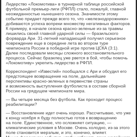
Лидерство «Локомотива» в турнирной таблице российской
футбольной премьер-лиги (РФПЛ) стало, пожалуй, главной
неожиданностью нынешнего сезона. Значимости этому
событию придает прежде всего то, что «железнодорожники»
добиваются успеха вопреки множеству негативных факторов.
К примеру, в начале сезона красно-зеленые из-за травмы
лишились своей главной ударной силы — бразильского
форварда Ари. 31-летний нападающий получил серьезное
повреждение еще в середине лета во втором туре
чемпионата России в победной игре против ЦСКА (3:1).
Далее последовали месяцы сложного восстановительного
процесса. Сейчас бразилец уже рвется в бой, чтобы помочь
«Локомотиву» укрепить лидерство в РФПЛ.
Корреспондент «Известий» пообщался с Ари и обсудил его
предстоящее возвращение на поле, дальнейшие
перспективы красно-зеленых в первенстве страны
и возможность выступления футболиста в составе сборной
России на грядущем чемпионате мира.
— Вы четыре месяца без футбола. Как проходит процесс
реабилитации?
— Восстановление идет очень хорошо. Рассчитываю, что уже
к концу ноября я буду полностью готов к возвращению
на поле. Единственное, что осложняет ситуацию, —
климатические условия в Москве. Очень холодно, из-за этого
поле становится мерзлым, и это, конечно, влияет.