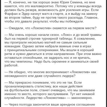
— Я, конечно, не так хорошо знаю Юрия Семина, но мне
кажется, что это маловероятно. Потому что у команды всегда
должен быть резерв, возможность для усиления игры. Если
Фарфан и Эдер начнут матч в старте, а я выйду на замену
во втором тайме, буду не против такого расклада. Главное,
чтобы это давало результат, чтобы мы побеждали.
— Ожидали, что «Локомотив» окажется на первом месте?
— Мы очень хорошо начали сезон. «Локо» и до моей травмы
был на первой строчке турнирной таблицы. К сожалению,
мы проиграли несколько матчей не самым сильным
командам. Однако затем набрали важные очки в играх
с принципиальными соперниками. Мы вошли в хороший
ритм и нужно двигаться в этом направлении. При этом важно
оставаться спокойными, не задирать нос и не кричать,
что мы чемпионы. Надо быть скромнее и заниматься своей
работой.
— Не обидно, что многие воспринимают «Локомотив» как
неожиданного или даже случайного лидера?
— Мы прекрасно понимаем, что это не так. Если
проанализировать статистику, все наши действия
на футбольном поле, станет очевидно, что мы занимаем
именно то место, которого заслуживаем. Тут нет никакой
случайности. Лидерство «Локомотива» — закономерно.
— Через полгода закончится ваше арендное соглашение