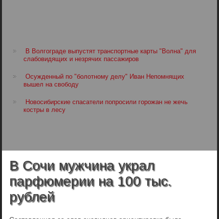
В Волгограде выпустят транспортные карты "Волна" для
слабовидящих и незрячих пассажиров
Осужденный по "болотному делу" Иван Непомнящих
вышел на свободу
Новосибирские спасатели попросили горожан не жечь
костры в лесу
В Сочи мужчина украл
парфюмерии на 100 тыс.
рублей