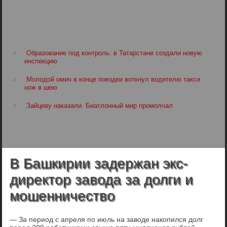
Образование под контроль: в Татарстане создали новую
инспекцию
Молодой омич в конце поездки воткнул водителю такси
нож в шею
Зайцеву наказали. Биатлонный мир промолчал
В Башкирии задержан экс-
директор завода за долги и
мошенничество
— За период с апреля по июль на заводе накопился долг