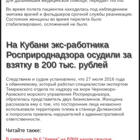
для дальнейшей медицинской помощи, передает noi.md.
Во время полета пациентка находилась под наблюдением
экипажа врачей и фельдшеров срочной службы реанимации.
Состояние женщины во время перелета было
стабилизировано, осложнений не было.
На Кубани экс-работника
Росприроднадзора осудили за
взятку в 200 тыс. рублей
Следствием и судом установлено, что 27 июля 2016 года
к обвиняемому, который работал специалистом-экспертом
Темрюкского отдела по надзору на море Черноморо-
Азовского морского управления Росприродназора,
обратилась представитель двух бизнесменов. Женщина
рассказала ему о том, что посторонние лица незаконно
использовали территорию пляжа в станице Должанской
и попросила привлечь нарушителей к административной
ответственности.
Читайте также:
В павильоне № 6 "Химия" на ВДНХ нашли скрытые