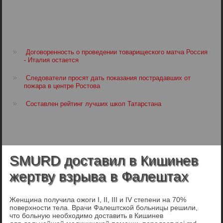
Договоренность о проведении товарищеского матча Россия
- Италия остается
Следователи просят дать показания пострадавших от
пожара в центре Ростова
Составлен рейтинг лучших школ Татарстана
SMURD доставил в Кишинев
жертву взрыва в Фалештах
Женщина получила ожоги I, II, III и IV степени на 70%
поверхности тела. Врачи Фалештской больницы решили,
что больную необходимо доставить в Кишинев