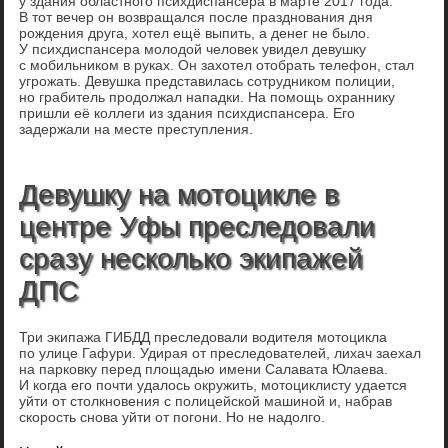
у здания областного психдиспансера в марте 2017 года.
В тот вечер он возвращался после празднования дня
рождения друга, хотел ещё выпить, а денег не было.
У психдиспансера молодой человек увидел девушку
с мобильником в руках. Он захотел отобрать телефон, стал
угрожать. Девушка представилась сотрудником полиции,
но грабитель продолжал нападки. На помощь охраннику
пришли её коллеги из здания психдиспансера. Его
задержали на месте преступления.
Девушку на мотоцикле в
центре Уфы преследовали
сразу несколько экипажей
ДПС
Три экипажа ГИБДД преследовали водителя мотоцикла
по улице Гафури. Удирая от преследователей, лихач заехал
на парковку перед площадью имени Салавата Юлаева.
И когда его почти удалось окружить, мотоциклисту удается
уйти от столкновения с полицейской машиной и, набрав
скорость снова уйти от погони. Но не надолго.