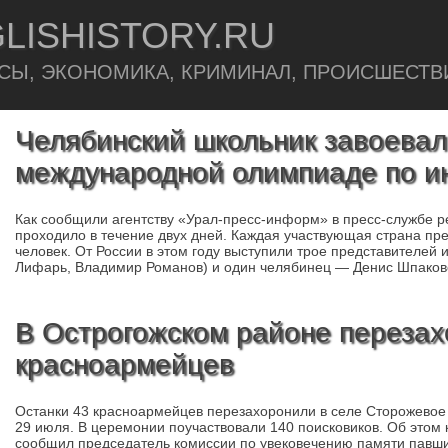
LISHISTORY.RU
СЫ, ЭКОНОМИКА, КРИМИНАЛ, ПРОИСШЕСТВ
Челябинский школьник завоевал
международной олимпиаде по и
Как сообщили агентству «Урал-пресс-информ» в пресс-службе 
проходило в течение двух дней. Каждая участвующая страна пр
человек. От России в этом году выступили трое представителей 
Лифарь, Владимир Романов) и один челябинец — Денис Шпаков
В Острогожском районе перезах
красноармейцев
Останки 43 красноармейцев перезахоронили в селе Сторожевое 
29 июля. В церемонии поучаствовали 140 поисковиков. Об это
сообщил председатель комиссии по увековечению памяти павши