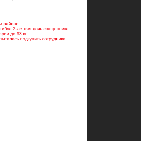
ом районе
гибла 2-летняя дочь священника
рии до 63 кг
пыталась подкупить сотрудника