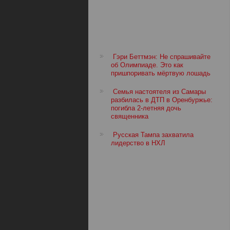
Гэри Беттмэн: Не спрашивайте
об Олимпиаде. Это как
пришпоривать мёртвую лошадь
Семья настоятеля из Самары
разбилась в ДТП в Оренбуржье:
погибла 2-летняя дочь
священника
Русская Тампа захватила
лидерство в НХЛ