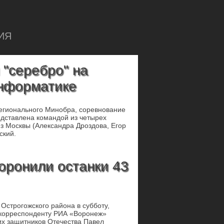
ИЯ
 "серебро" на
нформатике
регионального Минобра, соревнование
едставлена командой из четырех
из Москвы (Александра Дроздова, Егор
ский.
оронили останки 43
Острогожского района в субботу,
м корреспонденту РИА «Воронеж»
х защитников Отечества Павел