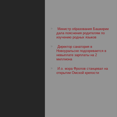
Министр образования Башкирии
дала пояснения родителям по
изучению родных языков
Директор санатория в
Новоуральске подозревается в
невыплате зарплаты на 2
миллиона
И.о. мэра Фролов станцевал на
открытии Омской крепости