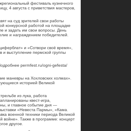
межрегиональный фестиваль кузнечного
цу, 4 августа с приветствия мастеров,
.
авят на суд зрителей свои работы
ой конкурсной работой на площадке
е и задать им свои вопросы. День
делие и награждением победителей.
циферблат» и «Сотвори своё время»,
ов и выступление пермской группы
одробнее permfest.ru/ogni-gefesta/
шие маневры на Хохловских холмах».
есующиеся историей Великой
трельбе из лука, работа
запланированы квест-игра,
ны, и главное событие дня —
 выставки «Невеста Пармы», «Кама.
авка военной техники периода Великой
й войне». Также в программе: концерт
гое другое.