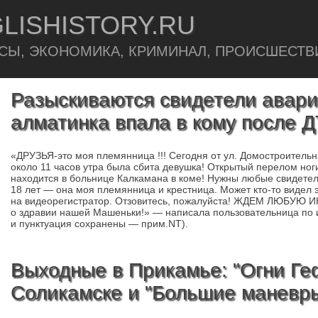
LISHISTORY.RU
СЫ, ЭКОНОМИКА, КРИМИНАЛ, ПРОИСШЕСТВ
Разыскиваются свидетели авари
алматинка впала в кому после 
«ДРУЗЬЯ-это моя племянница !!! Сегодня от ул. Домостроитель
около 11 часов утра была сбита девушка! Открытый перелом ног
находится в больнице Калкамана в коме! Нужны любые свидетел
18 лет — она моя племянница и крестница. Может кто-то видел 
на видеорегистратор. Отзовитесь, пожалуйста! ЖДЕМ ЛЮБУЮ
о здравии нашей Машеньки!» — написала пользовательница по
и пунктуация сохранены — прим.NT).
Выходные в Прикамье: "Огни Ге
Соликамске и "Большие маневры