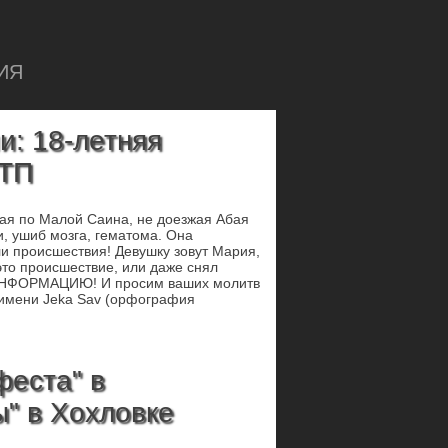
ИЯ
и: 18-летняя
ДТП
ная по Малой Саина, не доезжая Абая
и, ушиб мозга, гематома. Она
и происшествия! Девушку зовут Мария,
это происшествие, или даже снял
 ИНФОРМАЦИЮ! И просим ваших молитв
 имени Jeka Sav (орфография
феста" в
" в Хохловке