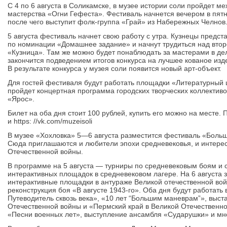
С 4 по 6 августа в Соликамске, в музее истории соли пройдет 
мастерства «Огни Гефеста». Фестиваль начнется вечером в пятни
после чего выступит фолк-группа «Грай» из Набережных Челнов
5 августа фестиваль начнет свою работу с утра. Кузнецы предст
по номинации «Домашнее задание» и начнут трудиться над втор
«Кузница». Там же можно будет понаблюдать за мастерами в дел
закончится подведением итогов конкурса на лучшее кованое из
В результате конкурса у музея соли появится новый арт-объект.
Для гостей фестиваля будут работать площадки «Литературный 
пройдет концертная программа городских творческих коллектив
«Ярос».
Билет на оба дня стоит 100 рублей, купить его можно на месте. П
и https: //vk.com/muzeisoli
В музее «Хохловка» 5—6 августа разместится фестиваль «Боль
Сюда приглашаются и любители эпохи средневековья, и интер
Отечественной войны.
В программе на 5 августа — турниры по средневековым боям и с
интерактивных площадок в средневековом лагере. На 6 августа 
интерактивные площадки в антураже Великой отечественной вой
реконструкция боя «В августе 1943-го». Оба дня будут работать
Путеводитель сквозь века», «10 лет “Большим маневрам”», выст
Отечественной войны и «Пермский край в Великой Отечественно
«Песни военных лет», выступление ансамбля «Сударушки» и мно