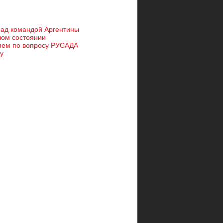
над командой Аргентины
лом состоянии
нием по вопросу РУСАДА
у