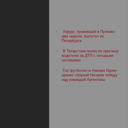
Хирург, проживший в Пулково
две недели, вылетел из
Петербурга
В Татарстане вынесли приговор
водителю за ДТП с четырьмя
погибшими
Гол футболиста Амкара Идову
принес сборной Нигерии победу
над командой Аргентины