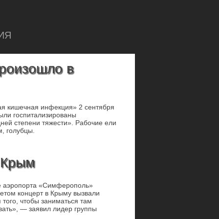
ИЯ
произошло в
ая кишечная инфекция» 2 сентября
были госпитализированы
ней степени тяжести». Рабочие ели
м, голубцы.
 Крым
це аэропорта «Симферополь»
 летом концерт в Крыму вызвали
 того, чтобы заниматься там
вать», — заявил лидер группы