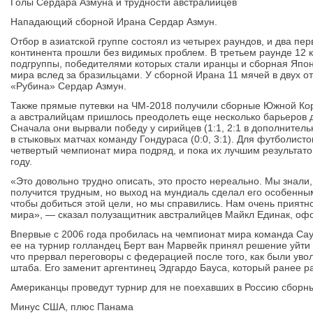
Голы Сердара Азмуна и трудности австралийцев
Нападающий сборной Ирана Сердар Азмун.
Отбор в азиатской группе состоял из четырех раундов, и два п
континента прошли без видимых проблем. В третьем раунде 12 
подгруппы, победителями которых стали иранцы и сборная Япон
мира вслед за бразильцами. У сборной Ирана 11 мячей в двух 
«Рубина» Сердар Азмун.
Также прямые путевки на ЧМ-2018 получили сборные Южной Кор
а австралийцам пришлось преодолеть еще несколько барьеров дл
Сначала они вырвали победу у сирийцев (1:1, 2:1 в дополнитель
в стыковых матчах команду Гондураса (0:0, 3:1). Для футболисто
четвертый чемпионат мира подряд, и пока их лучшим результато
году.
«Это довольно трудно описать, это просто нереально. Мы знали
получится трудным, но выход на мундиаль сделал его особенным
чтобы добиться этой цели, но мы справились. Нам очень приятн
мира», — сказал полузащитник австралийцев Майкл Единак, оф
Впервые с 2006 года пробилась на чемпионат мира команда Са
ее на турнир голландец Берт ван Марвейк принял решение уйти 
что прервал переговоры с федерацией после того, как были уво
штаба. Его заменит аргентинец Эдгардо Бауса, который ранее р
Американцы проведут турнир для не поехавших в Россию сборн
Минус США, плюс Панама