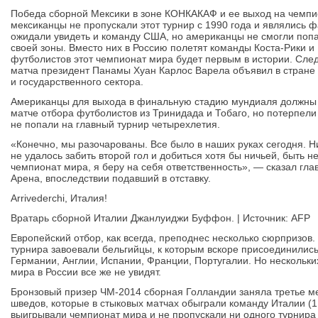
Победа сборной Мексики в зоне КОНКАКАФ и ее выход на чемпио
мексиканцы не пропускали этот турнир с 1990 года и являлись 
ожидали увидеть и команду США, но американцы не смогли попа
своей зоны. Вместо них в Россию полетят команды Коста-Рики 
футболистов этот чемпионат мира будет первым в истории. Сле
матча президент Панамы Хуан Карлос Варела объявил в стране
и государственного сектора.
Американцы для выхода в финальную стадию мундиаля должны 
матче отбора футболистов из Тринидада и Тобаго, но потерпели 
не попали на главный турнир четырехлетия.
«Конечно, мы разочарованы. Все было в наших руках сегодня. Н
не удалось забить второй гол и добиться хотя бы ничьей, быть 
чемпионат мира, я беру на себя ответственность», — сказал г
Арена, впоследствии подавший в отставку.
Arrivederchi, Италия!
Вратарь сборной Италии Джанлуиджи Буффон. | Источник: AFP
Европейский отбор, как всегда, преподнес несколько сюрпризов
турнира завоевали бельгийцы, к которым вскоре присоединили
Германии, Англии, Испании, Франции, Португалии. Но нескольк
мира в России все же не увидят.
Бронзовый призер ЧМ-2014 сборная Голландии заняла третье мес
шведов, которые в стыковых матчах обыграли команду Италии (1
выигрывали чемпионат мира и не пропускали ни одного турнира 