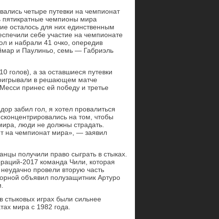
вались четыре путевки на чемпионат
нь пятикратные чемпионы мира
ние осталось для них единственным
еспечили себе участие на чемпионате
ол и набрали 41 очко, опередив
ймар и Паулиньо, семь — Габриэль
0 голов), а за оставшиеся путевки
роигрывали в решающем матче
 Месси принес ей победу и третье
дор забил гол, я хотел провалиться
 сконцентрировались на том, чтобы
мира, люди не должны страдать.
ет на чемпионат мира», — заявил
анцы получили право сыграть в стыках.
раций-2017 команда Чили, которая
 неудачно провели вторую часть
сборной объявил полузащитник Артуро
.
в стыковых играх были сильнее
тах мира с 1982 года.