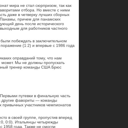
нат мира не стал сюрпризом, так как
фаворитами отбора. Но вместе с ними
сть даже в четверку лучших сборных
и Панамы, причем для панамских
дующий день после исторического
 выходным для работников частного
были побеждать в заключительном
поражение (1:2) и впервые с 1986 года
икаких оправданий тому, что нам
не может. Мы не должны пропускать
лавный тренер команды США Брюс
. Первыми путевки в финальную часть
сь другие фавориты — команды
их привычных участников чемпионатов
то в своей группе, пропустив вперед
:0, 0:0). Итальянцы четырежды
с 1958 года. Также не смогли