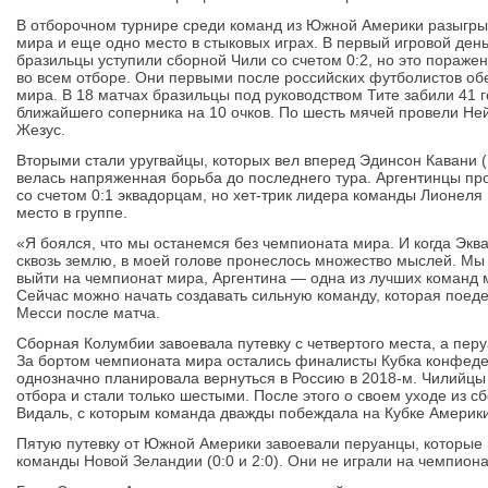
В отборочном турнире среди команд из Южной Америки разыгры
мира и еще одно место в стыковых играх. В первый игровой де
бразильцы уступили сборной Чили со счетом 0:2, но это пораже
во всем отборе. Они первыми после российских футболистов об
мира. В 18 матчах бразильцы под руководством Тите забили 41 г
ближайшего соперника на 10 очков. По шесть мячей провели Не
Жезус.
Вторыми стали уругвайцы, которых вел вперед Эдинсон Кавани (1
велась напряженная борьба до последнего тура. Аргентинцы п
со счетом 0:1 эквадорцам, но хет-трик лидера команды Лионеля
место в группе.
«Я боялся, что мы останемся без чемпионата мира. И когда Эква
сквозь землю, в моей голове пронеслось множество мыслей. Мы
выйти на чемпионат мира, Аргентина — одна из лучших команд 
Сейчас можно начать создавать сильную команду, которая поед
Месси после матча.
Сборная Колумбии завоевала путевку с четвертого места, а перу
За бортом чемпионата мира остались финалисты Кубка конфеде
однозначно планировала вернуться в Россию в 2018-м. Чилийцы
отбора и стали только шестыми. После этого о своем уходе из 
Видаль, с которым команда дважды побеждала на Кубке Америки
Пятую путевку от Южной Америки завоевали перуанцы, которые 
команды Новой Зеландии (0:0 и 2:0). Они не играли на чемпиона