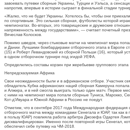
завоевать путевки сборные Украины, Турции и Уэльса, а сенсац
напротив, впервые в истории сыграет в финальной стадии турни
«Жалко, что не будет Украины. Хотелось бы, чтобы они приехал
по спортивным. Это сильная сборная, футболисты которой игра
чемпионатах. Во-вторых, это товарищеские и дружеские отношен
напряженность между государствами», — считает почетный през
Вячеслав Колосков.
Помимо шведов, через стыковые матчи на чемпионат мира поп
и Дании. Лучшими бомбардирами отборочного этапа в Европе с
(15) и Роберт Левандовский из сборной Польши (16), который ус
в одном отборочном турнире под эгидой УЕФА.
Определились составы корзин при жеребьевке группового этапа
Непредсказуемая Африка
Свои неожиданности были и в африканском отборе. Участник с
обладатель Кубка африканских наций сборная Камеруна попала 
и Алжира, и в ней смогла выиграть только один матч. Первое ме
с ними на чемпионат мира попали сборные Туниса, Марокко, Сен
Кот-д’Ивуара и Южной Африки в Россию не поедут.
Отметим, что в сентябре 2017 года Международная федерация 
отборочного матча между командами Сенегала и ЮАР, так как в п
в пользу ЮАР) повлияла работа арбитра Джозефа Одартея Лэмп
дисквалифицирован. Именно после повторной игры Сенегал, кот
обеспечил себе путевку на ЧМ-2018.