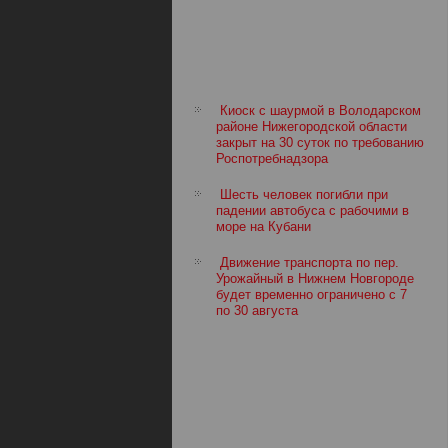
Киоск с шаурмой в Володарском
районе Нижегородской области
закрыт на 30 суток по требованию
Роспотребнадзора
Шесть человек погибли при
падении автобуса с рабочими в
море на Кубани
Движение транспорта по пер.
Урожайный в Нижнем Новгороде
будет временно ограничено с 7
по 30 августа