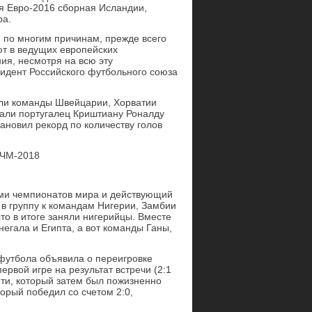
ия Евро-2016 сборная Исландии,
ра.
и по многим причинам, прежде всего
ют в ведущих европейских
ия, несмотря на всю эту
идент Российского футбольного союза
али команды Швейцарии, Хорватии
тали португалец Криштиану Роналду
тановил рекорд по количеству голов
 ЧМ-2018
еми чемпионатов мира и действующий
в группу к командам Нигерии, Замбии
сто в итоге заняли нигерийцы. Вместе
егала и Египта, а вот команды Ганы,
футбола объявила о переигровке
ервой игре на результат встречи (2:1
ти, который затем был пожизненно
орый победил со счетом 2:0,