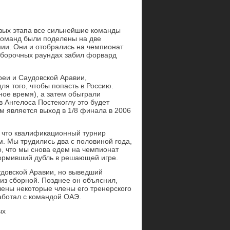
ервых этапа все сильнейшие команды
команд были поделены на две
ии. Они и отобрались на чемпионат
отборочных раундах забил форвард
еи и Саудовской Аравии,
я того, чтобы попасть в Россию.
ное время), а затем обыграли
в Ангелоса Постекоглу это будет
м является выход в 1/8 финала в 2006
, что квалификационный турнир
. Мы трудились два с половиной года,
о, что мы снова едем на чемпионат
ормивший дубль в решающей игре.
удовской Аравии, но выведший
из сборной. Позднее он объяснил,
лены некоторые члены его тренерского
аботал с командой ОАЭ.
ых