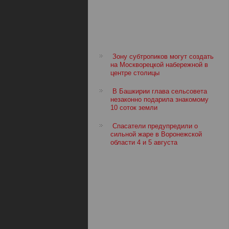
Зону субтропиков могут создать
на Москворецкой набережной в
центре столицы
В Башкирии глава сельсовета
незаконно подарила знакомому
10 соток земли
Спасатели предупредили о
сильной жаре в Воронежской
области 4 и 5 августа