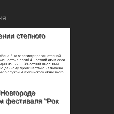
ИЯ
ении степного
района был зарегистрирован степной
оисшествия погиб 41-летний аким села.
один из них — 39-летний школьный
. По данному происшествию назначена
ресс-службы Актюбинского областного
 Новгороде
м фестиваля "Рок