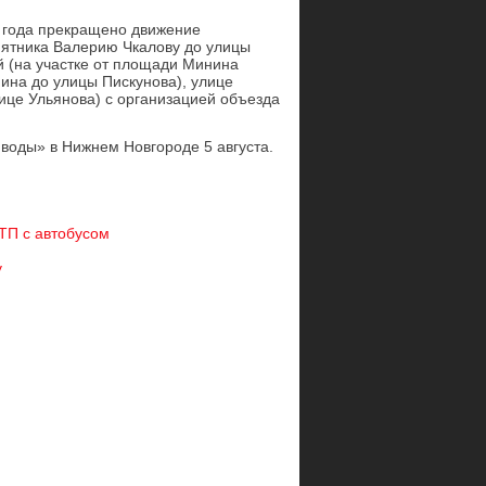
17 года прекращено движение
мятника Валерию Чкалову до улицы
й (на участке от площади Минина
ина до улицы Пискунова), улице
ице Ульянова) с организацией объезда
 воды» в Нижнем Новгороде 5 августа.
ТП с автобусом
у