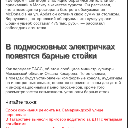
«Вечером 4 сентября в полицию обратился житель Китая,
приехавший в Москву в качестве туриста. Он рассказал,
что в помещении ресторана быстрого обслуживания
McDonald's на ул. Арбат он оставил свою сумку за столиком.
Вернувшись, потерпевший обнаружил, что сумку украли.
Общий ущерб составил 475 тыс. руб.», — рассказал
собеседник агентства.
В подмосковных электричках
появятся барные стойки
Как передает ТАСС, об этом сообщила министр культуры
Московской области Оксана Косарева. По ее словам,
в поездах будут установлены комфортные кресла, аудиогиды
на иностранных языках, появятся сервисные зоны для детей
и информационными панно пассажиров, кроме того
рассматривается возможность установки барных стоек.
Читайте также:
Сроки окончания ремонта на Самаркандской улице
перенесли
В Татарстане вынесли приговор водителю за ДТП с четырьмя
погибшими