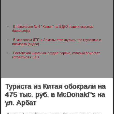
В павильоне № 6 "Химия" на ВДНХ нашли скрытые
барельефы
В массовом ДТП в Алматы столкнулись три грузовика и
иномарка (видео)
Ростовский школьник создал сервис, который помогает
готовиться к ЕГЭ
Туриста из Китая обокрали на
475 тыс. руб. в McDonald"s на
ул. Арбат