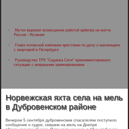
Мутко выразил возмущение работой арбитра на матче
Россия - Испания
Глава псковской компании арестован по делу о махинациях
с квартирой в Петербурге
Руководство ТРК "Седанка Сити" прокомментировало
ситуацию с вчерашним заминированием
Норвежская яхта села на мель
в Дубровенском районе
Вечером 5 сентября дубровенским спасателям поступило
сообщение о судне, севшем на мель на Днепре