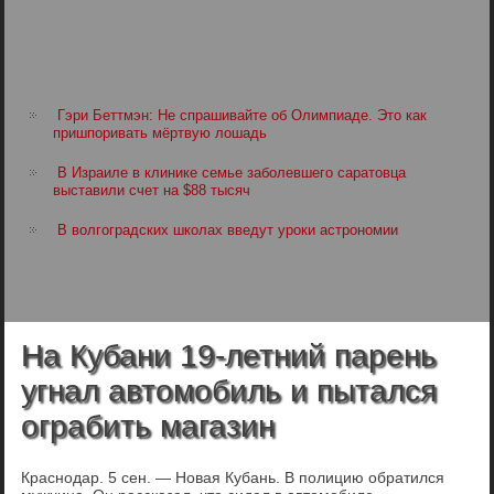
Гэри Беттмэн: Не спрашивайте об Олимпиаде. Это как
пришпоривать мёртвую лошадь
В Израиле в клинике семье заболевшего саратовца
выставили счет на $88 тысяч
В волгоградских школах введут уроки астрономии
На Кубани 19-летний парень
угнал автомобиль и пытался
ограбить магазин
Краснодар. 5 сен. — Новая Кубань. В полицию обратился