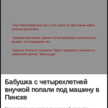
Под Новосибирском пес и кот помогли приставам найти
хозяина-должника
Административное здание в Екатеринбурге заполнилось
дымом, пострадавших нет
Адвокат Учителя попросил Чайку проверить законность
заявлений против "Матильды"
Бабушка с четырехлетней
внучкой попали под машину в
Пинске