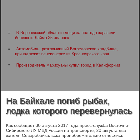
В Воронежской области клещи за полгода заразили
болезнью Лайма 35 человек
Автомобиль, разгромивший Богословское кладбище,
принадлежит пенсионерке из Красноярского края
Производитель марихуаны купил город в Калифорнии
На Байкале погиб рыбак,
лодка которого перевернулась
Как сообщает 30 августа 2017 года пресс-служба Восточно-
Сибирского ЛУ МВД России на транспорте, 20 августа два
жителя Северобайкальска пренебрежительно отнеслись