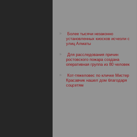
Более тысячи незаконно
установленных киосков исчезли с
улиц Алматы
Для расследования причин
ростовского пожара создана
оперативная группа из 80 человек
Кот-тяжеловес по кличке Мистер
Красавчик нашел дом благодаря
соцсетям