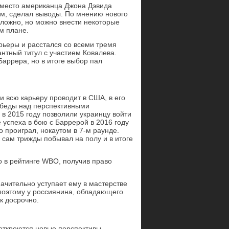
вместо американца Джона Дэвида
вам, сделал выводы. По мнению нового
сложно, но можно внести некоторые
м плане.
рьеры и расстался со всеми тремя
нтный титул с участием Ковалева.
аррера, но в итоге выбор пал
 всю карьеру проводит в США, в его
обеды над перспективными
 2015 году позволили украинцу войти
е успеха в бою с Баррерой в 2016 году
 проиграл, нокаутом в 7-м раунде.
 сам трижды побывал на полу и в итоге
о в рейтинге WBO, получив право
ачительно уступает ему в мастерстве
 поэтому у россиянина, обладающего
к досрочно.
откроются новые перспективы.