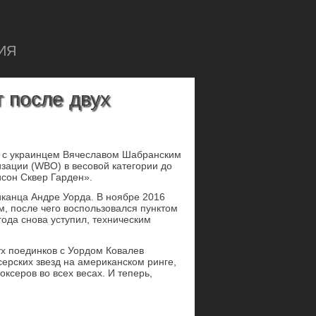
ИЯ
 после двух
к с украинцем Вячеславом Шабранским
зации (WBO) в весовой категории до
исон Сквер Гарден».
иканца Андре Уорда. В ноябре 2016
, после чего воспользовался пунктом
года снова уступил, техническим
ух поединков с Уордом Ковалев
серских звезд на американском ринге,
ксеров во всех весах. И теперь,