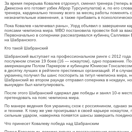
За время перерыва Ковалев отдохнул, сменил тренера (теперь 
Джексона его готовит узбек Аброр Турсунпулатов) и, по его сло
тренера, кардинально технику всего за месяц работы поменять 
незначительные изменения, а также прибавить в психологическо
Пока Ковалев «залечивал раны», Уорд объявил о завершении ка
поясами чемпиона мира. WBO постановила провести бой за вака
Первоначально в соперники рассматривался кубинец Салливан Б
на Шабранского.
Кто такой Шабранский
Шабранский выступает на профессиональном ринге с 2012 года и
послужном списке 19 боев (16 — нокаутом), одно поражение. П
американцем Полом Паркером и кубинцем Юниески Гонсалесом в
в десятку лучших в рейтинге престижных организаций. И в случа
украинец получил бы шанс поспорить за титул чемпиона мира, но
Шабранский во втором раунде отправил соперника в нокдаун, но
вынужден был капитулировать.
После этого Шабранский одержал две победы и занял 10-е мест
претендовать на пояс чемпиона мира.
По манере ведения боя украинец схож с россиянином, однако зн
и технике. К тому же уже проигрывал в своей карьере нокаутом,
сильным ударом, наверняка появятся шансы завершить поедино
Что принесет Ковалеву победа над Шабранским
Перед Ковалевым, помимо титула и восстановления репутации, 