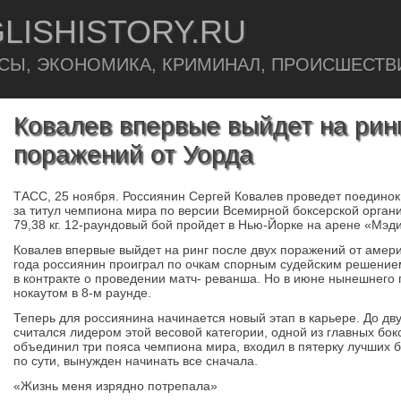
LISHISTORY.RU
СЫ, ЭКОНОМИКА, КРИМИНАЛ, ПРОИСШЕСТВ
Ковалев впервые выйдет на ринг
поражений от Уорда
ТАСС, 25 ноября. Россиянин Сергей Ковалев проведет поедино
за титул чемпиона мира по версии Всемирной боксерской органи
79,38 кг. 12-раундовый бой пройдет в Нью-Йорке на арене «Мэд
Ковалев впервые выйдет на ринг после двух поражений от амер
года россиянин проиграл по очкам спорным судейским решением
в контракте о проведении матч- реванша. Но в июне нынешнего 
нокаутом в 8-м раунде.
Теперь для россиянина начинается новый этап в карьере. До дв
считался лидером этой весовой категории, одной из главных бок
объединил три пояса чемпиона мира, входил в пятерку лучших бо
по сути, вынужден начинать все сначала.
«Жизнь меня изрядно потрепала»