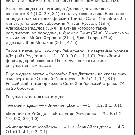
«Калгари Флэймз» в матче регулярного чемпионата НХЛ.
Игра, прошедшая в пятницу в Далласе, закончилась
со счетом 6:4 (1:0, 2:3, 3:1) в пользу хозяев льда. В составе
победителей хет-трик оформил Тайлер Сегин (25, 55 и 60-я
минуты), по шайбе забросили Антуан Руссель (19-я),
Александр Радулов (39-я), в активе которого также
результативная передача, и Джемел Смит (53-я). У «Флэймз»
отличились Майкл Ферланд (21-я), Джон Годро (23-я)
и дважды Шон Монахан (38-я, 47-я).
Также в пятницу «Нью-Йорк Рейнджерс» в овертайме одолел
«Детройт Ред Уингз» — 2:1 (0:0, 0:0, 1:1, 1:0). Российский
форвард «рейнджеров» Павел Бучневич отметился
результативным пасом.
Еще в одном матче «Коламбус Блю Джекетс» на своем льду
взял верх над «Оттавой Сенаторз» — 5:2 (1:1, 1:1, 3:0).
Российский голкипер хозяев Сергей Бобровский отразил 24
из 26 бросков.
Результаты остальных игр дня:
«Анахайм Дакс» — «Виннипег Джетс» — 1:4 (0:2, 1:1, 0:1),
«Миннесота Уайлд» — «Колорадо Эвеланш» — 3:2 Б (1:2,
1:0, 0:0, 0:0, 1:0),
«Филадельфия Флайерз» — «Нью-Йорк Айлендерс» — 4:5
ОТ (0:1, 4:1, 0:2, 0:1),