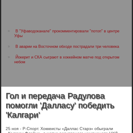
В "Уфаводоканале" прокомментировали "потоп" в центре
Уфы
В аварии на Восточном обходе пострадали три человека
Йокерит и СКА сыграют в хоккейном матче под открытом
небом
Гол и передача Радулова
помогли 'Далласу' победить
'Калгари'
25 ноя - Р-Спорт. Хоккеисты «Даллас Старз» обыграли