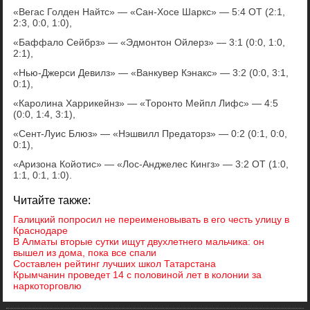
«Вегас Голден Найтс» — «Сан-Хосе Шаркс» — 5:4 ОТ (2:1,
2:3, 0:0, 1:0),
«Баффало Сейбрз» — «Эдмонтон Ойлерз» — 3:1 (0:0, 1:0,
2:1),
«Нью-Джерси Девилз» — «Ванкувер Кэнакс» — 3:2 (0:0, 3:1,
0:1),
«Каролина Харрикейнз» — «Торонто Мейпл Лифс» — 4:5
(0:0, 1:4, 3:1),
«Сент-Луис Блюз» — «Нэшвилл Предаторз» — 0:2 (0:1, 0:0,
0:1),
«Аризона Койотис» — «Лос-Анджелес Кингз» — 3:2 ОТ (1:0,
1:1, 0:1, 1:0).
Читайте также:
Галицкий попросил не переименовывать в его честь улицу в
Краснодаре
В Алматы вторые сутки ищут двухлетнего мальчика: он
вышел из дома, пока все спали
Составлен рейтинг лучших школ Татарстана
Крымчанин проведет 14 с половиной лет в колонии за
наркоторговлю