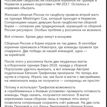
Российские гандболистки обыграли кореянок на турнире в
Норвегии в рамках подготовки к ЧМ-2017. Осталось и
норвежек обыграть.
Женская сборная России по гандболу провела второй матч
на турнире Mbelringen Cup, который проходит в Норвегии.
Соперницами наших девушек были гандболистки сборной
Кореи — соперник уже традиционный, играющий со сборной
России регулярно. Особых проблем у россиянок не возникло.
Всё отлично. Кроме двух минут в концовке
Сборные России и Кореи играли не так давно. В сентябре
кореянки приезжали в Новогорск, где команды провели три
спарринга. Две победы за нашей командой, одна —
за корейской.
После этого у россиянок были два неудачных матча
в отборочном турнире Евро-2018, правда у сборной
Португалии удалось выиграть, а вот команде Австрии
подопечные Евгения Трефилова проиграли. Но теперь все
шутки в сторону. Играть так, как было в матче с австрийками,
на чемпионате мира не получится — соперницы не простят.
Потому и использует Трефилов возможность
в «приближенных к боевым условиям» проверить готовность
команды. Надо сказать, получается неплохо. В матче
кореянками наша сборная лишь в первые пять минут
позволила соперницам сохранять счёт равным. На два гола
Майи Петровой и гол Дарьи Дмитриевой сборная Кореи