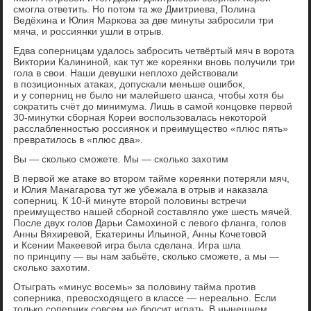
смогла ответить. Но потом та же Дмитриева, Полина
Ведёхина и Юлия Маркова за две минуты забросили три
мяча, и россиянки ушли в отрыв.
Едва соперницам удалось забросить четвёртый мяч в ворота
Виктории Калининой, как тут же кореянки вновь получили три
гола в свои. Наши девушки неплохо действовали
в позиционных атаках, допускали меньше ошибок,
и у соперниц не было ни малейшего шанса, чтобы хотя бы
сократить счёт до минимума. Лишь в самой концовке первой
30-минутки сборная Кореи воспользовалась некоторой
расслабленностью россиянок и преимущество «плюс пять»
превратилось в «плюс два».
Вы — сколько сможете. Мы — сколько захотим
В первой же атаке во втором тайме кореянки потеряли мяч,
и Юлия Манагарова тут же убежала в отрыв и наказала
соперниц. К 10-й минуте второй половины встречи
преимущество нашей сборной составляло уже шесть мячей.
После двух голов Дарьи Самохиной с левого фланга, голов
Анны Вяхиревой, Екатерины Ильиной, Анны Кочетовой
и Ксении Макеевой игра была сделана. Игра шла
по принципу — вы нам забьёте, сколько сможете, а мы —
сколько захотим.
Отыграть «минус восемь» за половину тайма против
соперника, превосходящего в классе — нереально. Если
только соперник совсем не бросит играть. В нынешнем