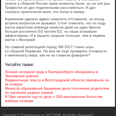
сезоне у сборной России такие моменты были, но на сей раз
Трефилов не дал подопечными расслабиться. И дал
поиграть практически всем, кто попал в заявку.
Кореянкам удалось вдвое сократить отставание, но исход
встречи вопросов не вызывал. Стоит отметить, что по ходу
матча азиатская команда нанесла даже на один бросок
больше россиянок (53 против 52), но наши атаковали
эффективнее. И в защите сыграли получше, чем в первом
матче с Венгрией.
Но главной репетицией перед ЧМ-2017 станет игра
со сборной Норвегии. На ком же ещё проверить готовность
к чемпионату мира, как не на главном фаворите?
Читайте также:
Лучшая холодная вода в Екатеринбурге обнаружена в
Чкаловском районе
Федеральную трассу в Волгоградской области перекрыли из-
за пожара
Министр образования Башкирии дала пояснения родителям
по изучению родных языков
В Уфе начался суд по делу о 200-миллионном богатстве
майора полиции
Copyright © Englishistory.ru 2017-2026. All Rights Reserved.