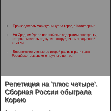
Производитель марихуаны купил город в Калифорнии
На Среднем Урале полицейские задержали иностранку,
которая пыталась подкупить сотрудника миграционной
службы
Воронежские ученые во второй раз выиграли грант
Российско-германского научного центра
Репетиция на 'плюс четыре'.
Сборная России обыграла
Корею