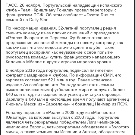
ТАСС, 26 ноября. Португальский нападающий испанского
клуба «Реал» Криштиану Роналду провел переговоры с
французским ПСЖ. Об этом сообщает «Газета.Ru» со
ссылкой на Daily Star.
По информации издания, 32-летний португалец решил
сменить команду из-за плохих отношений с президентом
«Реала» Флорентино Пересом. Футболист отклонил
предложение испанской команды по новому контракту, так
как считает, что его недостаточно ценят в клубе. Также
португалец воспринял как неуважение к себе попытки
руководства команды купить французского нападающего
Киллиана Мбаппе и других игроков мирового уровня.
В ноябре 2016 года португалец подписал пятилетний
контракт с мадридским клубом. По информации СМИ, его
зарплата составляет €21 млн в год. Ранее испанское
издание As сообщало, что Роналду хочет стать самым
высокооплачиваемым футболистом мира и получать более
€40 млн в год, но позднее португалец эти слухи опроверг.
Зарплату в €40 млн в настоящее время получают аргентинец
Лионель Месси из «Барселоны» и бразилец Неймар из ПСЖ.
Роналду перешел в «Реал» в 2009 году из «Манчестер
Юнайтед», за который выступал с 2003 года. Португалец
является четырехкратным победителем Лиги чемпионов,
чемпионом Европы, четырехкратным обладателем «Золотого
мяча», а также чемпионом Испании и Англии, обладателем