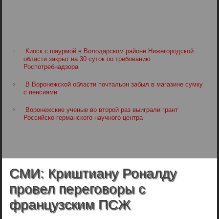
Киоск с шаурмой в Володарском районе Нижегородской
области закрыт на 30 суток по требованию
Роспотребнадзора
В Воронежской области почтальон забыл в магазине сумку
с пенсиями
Воронежские ученые во второй раз выиграли грант
Российско-германского научного центра
СМИ: Криштиану Роналду
провел переговоры с
французским ПСЖ