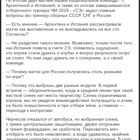
По итогам двух матчей нашей национальной команды - с
Аргентиной и Испанией, а также по итогам завершившегося
отборочного турнира ЧМ-2018 - «СЭ» задал главные
вопросы экс-тренеру сборных СССР, СНГ и России.
— Есть мнение — Аргентина и Испания рассматривали
матчи как выставочные и не выкладывались на все сто.
Согласны?
— Не разделяю такого мнения. Возможно, только после того,
как Испания повела в счете 2:0, появилось ощущение,
что игроки стали думать о клубах и вопрос результата остро
не стоял. Но нам надо думать не о сопернике, а о своей
команде.
— Почему матчи для России получились столь разными
по игре?
— Потому что выбраны две разные модели. В первой
встрече — оборонительная, когда в средней линии при такой
жесткой схеме нет места творчеству. Схема ограничивала
игроков, мы не увидели взаимодействия полузащиты и атаки,
не было осмысленности и при отборе мяча, а главное —
перехода к контратаке.
Черчесов отказался от автобуса, но выбранная схема,
с тремя центральными защитниками, двумя опорными
и тремя форвардами, не сработала. Перехватить мяч,
отобрать его было невозможно, а когда удавалось, крайние
защитники упирались при развитии атак в партнеров. В силу