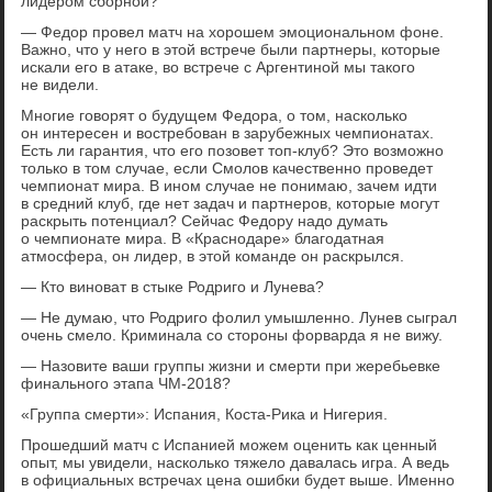
лидером сборной?
— Федор провел матч на хорошем эмоциональном фоне.
Важно, что у него в этой встрече были партнеры, которые
искали его в атаке, во встрече с Аргентиной мы такого
не видели.
Многие говорят о будущем Федора, о том, насколько
он интересен и востребован в зарубежных чемпионатах.
Есть ли гарантия, что его позовет топ-клуб? Это возможно
только в том случае, если Смолов качественно проведет
чемпионат мира. В ином случае не понимаю, зачем идти
в средний клуб, где нет задач и партнеров, которые могут
раскрыть потенциал? Сейчас Федору надо думать
о чемпионате мира. В «Краснодаре» благодатная
атмосфера, он лидер, в этой команде он раскрылся.
— Кто виноват в стыке Родриго и Лунева?
— Не думаю, что Родриго фолил умышленно. Лунев сыграл
очень смело. Криминала со стороны форварда я не вижу.
— Назовите ваши группы жизни и смерти при жеребьевке
финального этапа ЧМ-2018?
«Группа смерти»: Испания, Коста-Рика и Нигерия.
Прошедший матч с Испанией можем оценить как ценный
опыт, мы увидели, насколько тяжело давалась игра. А ведь
в официальных встречах цена ошибки будет выше. Именно