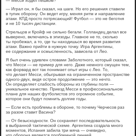
— Месси ходил пешком?
— Играл он, я бы сказал, на шаге. Но его решения ставили
в тупик оборону. Он ведет игру, меняя ритм и направление
атаки. КПД просто потрясающий! Футбол — это не беготня
и не 10 тысяч дистанции.
Стрельцов и Кройф не сильно бегали. Голландец делал все
выверено, включаясь в эпизоды. Главное не то, сколько
ты пробежал, а то, где ты находишься во время развития
атаки. Важно прийти в нужную точку. Игра Аргентины,
ее содержание и осмысленность, зависела от Лео.
Я был очень удивлен словами Заболотного, который сказал,
что Месси — не пример для него. Даже немного смущен тем,
как форвард вот так понимает опыт игры с Лео. То,
что делает Месси, обыгрывая на ограниченном пространстве
одного-двух, видя острое продолжение — это нечто.
Он определяет слабость обороны из глубины поля —
уникальное качество. Приезд Месси в профессиональном
плане для наших футболистов это огромное событие,
которое они будут помнить долгие годы.
— Если есть проблемы в обороне, то почему Черчесов раз
за разом ставит Васина?
— От безысходности. Он сохраняет последовательность
в выбранной тактической схеме. Аргентина создала много
моментов, Испания забила три мяча — очевидно,
что оборона является проблемной линией.