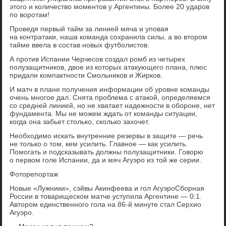
этого и количество моментов у Аргентины. Более 20 ударов
по воротам!
Проведя первый тайм за линией мяча и уповая
на контратаки, наша команда сохранила силы, а во втором
тайме ввела в состав новых футболистов.
А против Испании Черчесов создал ромб из четырех
полузащитников, двое из которых атакующего плана, плюс
придали компактности Смольников и Жирков.
И матч в плане получения информации об уровне команды
очень многое дал. Снята проблема с атакой, определяемся
со средней линией, но не хватает надежности в обороне, нет
фундамента. Мы не можем ждать от команды ситуации,
когда она забьет столько, сколько захочет.
Необходимо искать внутренние резервы в защите — речь
не только о том, кем усилить. Главное — как усилить.
Помогать и подсказывать должны полузащитники. Говорю
о первом голе Испании, да и мяч Агуэро из той же серии.
Фоторепортаж
Новые «Лужники», сэйвы Акинфеева и гол АгуэроСборная
России в товарищеском матче уступила Аргентине — 0:1.
Автором единственного гола на 86-й минуте стал Серхио
Агуэро.