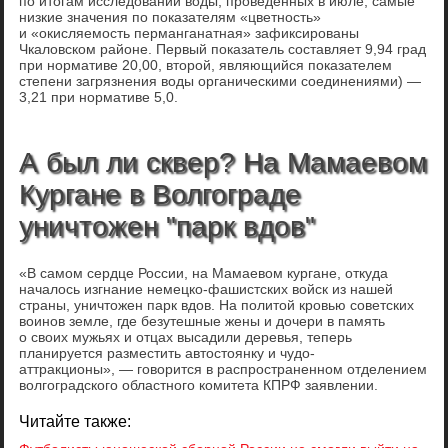
по итогам исследований воды, проведенных в июле, самые
низкие значения по показателям «цветность»
и «окисляемость перманганатная» зафиксированы
Чкаловском районе. Первый показатель составляет 9,94 град
при нормативе 20,00, второй, являющийся показателем
степени загрязнения воды органическими соединениями) —
3,21 при нормативе 5,0.
А был ли сквер? На Мамаевом
Кургане в Волгограде
уничтожен "парк вдов"
«В самом сердце России, на Мамаевом кургане, откуда
началось изгнание немецко-фашистских войск из нашей
страны, уничтожен парк вдов. На политой кровью советских
воинов земле, где безутешные жены и дочери в память
о своих мужьях и отцах высадили деревья, теперь
планируется разместить автостоянку и чудо-
аттракционы», — говорится в распространенном отделением
волгоградского областного комитета КПРФ заявлении.
Читайте также: