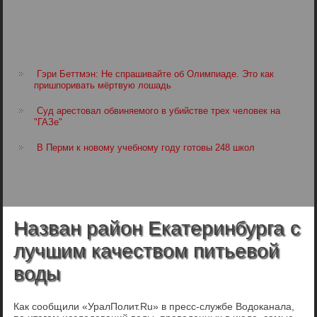
Гэри Беттмэн: Не спрашивайте об Олимпиаде. Это как
пришпоривать мёртвую лошадь
Суд арестовал обвиняемого в убийстве трех человек на
"ГАЗе"
В Перми к новому учебному году готовы 248 школ
Назван район Екатеринбурга с
лучшим качеством питьевой
воды
Как сообщили «УралПолит.Ru» в пресс-службе Водоканала,