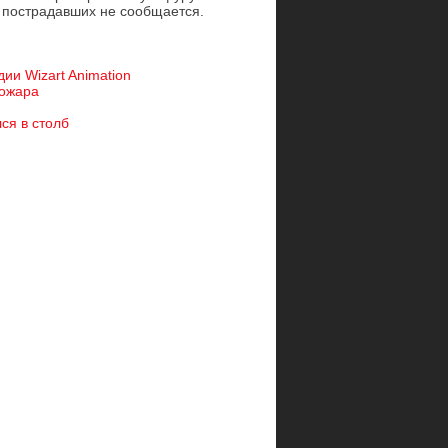
 пострадавших не сообщается.
ии Wizart Animation
пожара
лся в столб