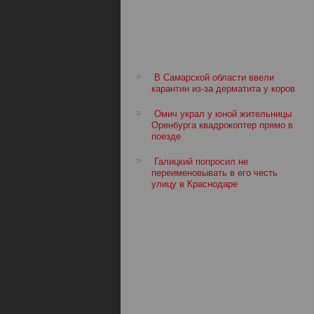
В Самарской области ввели
карантин из-за дерматита у коров
Омич украл у юной жительницы
Оренбурга квадрокоптер прямо в
поезде
Галицкий попросил не
переименовывать в его честь
улицу в Краснодаре