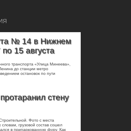
ИЯ
та № 14 в Нижнем
 по 15 августа
нного транспорта «Улица Минеева»,
Ленина до станции метро
введением остановок по пути
 протаранил стену
Строительной. Фото с места
 словам, грузовой состав сошел
зался в припаркованную фуру. Как