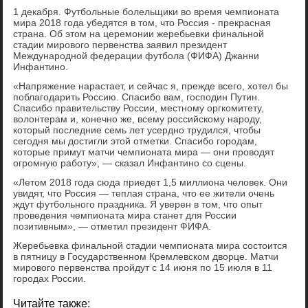
1 декабря. Футбольные болельщики во время чемпионата
мира 2018 года убедятся в том, что Россия - прекрасная
страна. Об этом на церемонии жеребьевки финальной
стадии мирового первенства заявил президент
Международной федерации футбола (ФИФА) Джанни
Инфантино.
«Напряжение нарастает, и сейчас я, прежде всего, хотел бы
поблагодарить Россию. Спасибо вам, господин Путин.
Спасибо правительству России, местному оргкомитету,
волонтерам и, конечно же, всему российскому народу,
который последние семь лет усердно трудился, чтобы
сегодня мы достигли этой отметки. Спасибо городам,
которые примут матчи чемпионата мира — они проводят
огромную работу», — сказал Инфантино со сцены.
«Летом 2018 года сюда приедет 1,5 миллиона человек. Они
увидят, что Россия — теплая страна, что ее жители очень
ждут футбольного праздника. Я уверен в том, что опыт
проведения чемпионата мира станет для России
позитивным», — отметил президент ФИФА.
Жеребьевка финальной стадии чемпионата мира состоится
в пятницу в Государственном Кремлевском дворце. Матчи
мирового первенства пройдут с 14 июня по 15 июля в 11
городах России.
Читайте также: