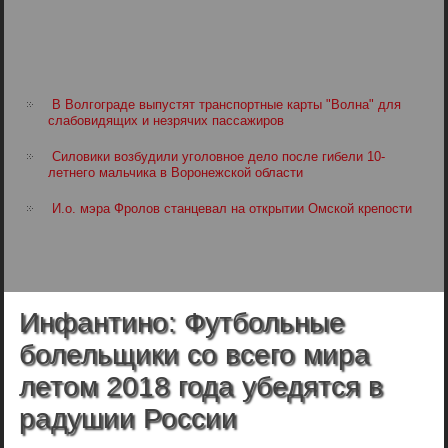
В Волгограде выпустят транспортные карты "Волна" для
слабовидящих и незрячих пассажиров
Силовики возбудили уголовное дело после гибели 10-
летнего мальчика в Воронежской области
И.о. мэра Фролов станцевал на открытии Омской крепости
Инфантино: Футбольные
болельщики со всего мира
летом 2018 года убедятся в
радушии России