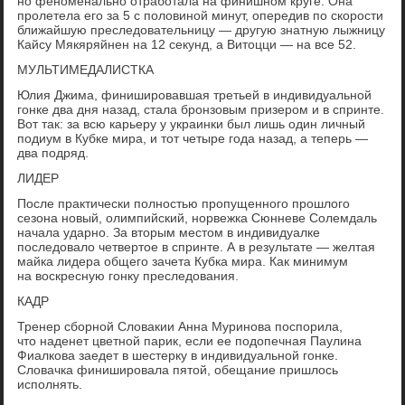
но феноменально отработала на финишном круге. Она
пролетела его за 5 с половиной минут, опередив по скорости
ближайшую преследовательницу — другую знатную лыжницу
Кайсу Мякяряйнен на 12 секунд, а Витоцци — на все 52.
МУЛЬТИМЕДАЛИСТКА
Юлия Джима, финишировавшая третьей в индивидуальной
гонке два дня назад, стала бронзовым призером и в спринте.
Вот так: за всю карьеру у украинки был лишь один личный
подиум в Кубке мира, и тот четыре года назад, а теперь —
два подряд.
ЛИДЕР
После практически полностью пропущенного прошлого
сезона новый, олимпийский, норвежка Сюнневе Солемдаль
начала ударно. За вторым местом в индивидуалке
последовало четвертое в спринте. А в результате — желтая
майка лидера общего зачета Кубка мира. Как минимум
на воскресную гонку преследования.
КАДР
Тренер сборной Словакии Анна Муринова поспорила,
что наденет цветной парик, если ее подопечная Паулина
Фиалкова заедет в шестерку в индивидуальной гонке.
Словачка финишировала пятой, обещание пришлось
исполнять.