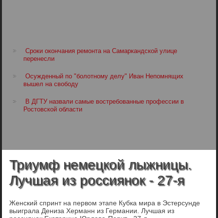
Сроки окончания ремонта на Самаркандской улице
перенесли
Осужденный по "болотному делу" Иван Непомнящих
вышел на свободу
В ДГТУ назвали самые востребованные профессии в
Ростовской области
Триумф немецкой лыжницы.
Лучшая из россиянок - 27-я
Женский спринт на первом этапе Кубка мира в Эстерсунде
выиграла Дениза Херманн из Германии. Лучшая из