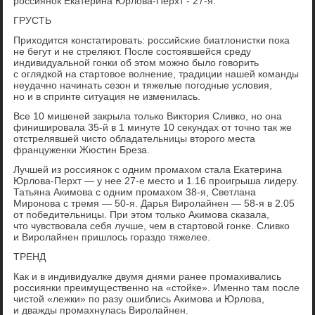
россиянок Екатерина Юрлова-Перхт - 27-я.
ГРУСТЬ
Приходится констатировать: российские биатлонистки пока
не бегут и не стреляют. После состоявшейся среду
индивидуальной гонки об этом можно было говорить
с оглядкой на стартовое волнение, традиции нашей команды
неудачно начинать сезон и тяжелые погодные условия,
но и в спринте ситуация не изменилась.
Все 10 мишеней закрыла только Виктория Сливко, но она
финишировала 35-й в 1 минуте 10 секундах от точно так же
отстрелявшей чисто обладательницы второго места
француженки Жюстин Бреза.
Лучшей из россиянок с одним промахом стала Екатерина
Юрлова-Перхт — у нее 27-е место и 1.16 проигрыша лидеру.
Татьяна Акимова с одним промахом 38-я, Светлана
Миронова с тремя — 50-я. Дарья Виролайнен — 58-я в 2.05
от победительницы. При этом только Акимова сказала,
что чувствовала себя лучше, чем в стартовой гонке. Сливко
и Виролайнен пришлось гораздо тяжелее.
ТРЕНД
Как и в индивидуалке двумя днями ранее промахивались
россиянки преимущественно на «стойке». Именно там после
чистой «лежки» по разу ошиблись Акимова и Юрлова,
и дважды промахнулась Виролайнен.