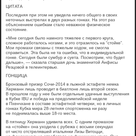
ЦИТАТА
Последняя при этом не увидела ничего общего в своих
неточных выстрелах в двух разных гонках. На этот раз
объяснением ошибкам стало неважное физическое
состояние.
«Мне сегодня было намного тяжелее с первого круга,
сложное работалось ногами, и это отразилось на “стойке”.
Мои промахи связаны с тяжелым ходом, не смогла
справиться. Эта была не та ошибка, что в индивидуальной
гонке. Сегодня были сумбур и суета. Посмотрим, что будет
дальше», — сказала старшая дочь знаменитой Анфисы
Резцовой в телеинтервью.
ГОНЩИЦА
Бронзовый призер Сочи-2014 в лыжной эстафете немка
Херманн лишь проводит в биатлоне лишь второй сезон.
В прошлом году у нее были отдельные удачные выступления
в Кубке IBU и победа на предолимпийской неделе
в Пхенчхане в составе эстафетной четверки, но в личных
гонках Кубка мира 28-летняя спортсменка ни разу
не поднималась выше 18-го места.
В пятницу Херманн удивила всех. С одним промахом
на «стойке» она уходила с рубежа с восьми секундах
от чисто отстрелявшей итальянки Лизы Витоцци,