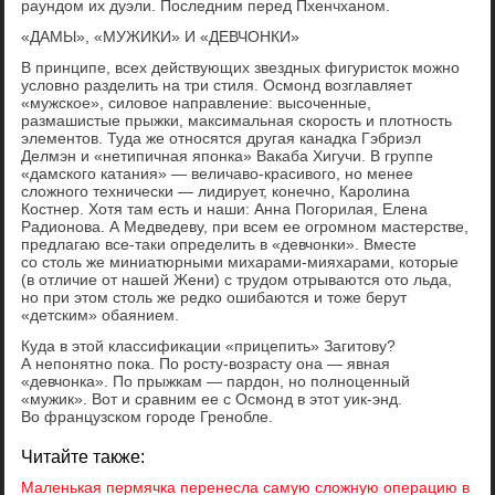
раундом их дуэли. Последним перед Пхенчханом.
«ДАМЫ», «МУЖИКИ» И «ДЕВЧОНКИ»
В принципе, всех действующих звездных фигуристок можно
условно разделить на три стиля. Осмонд возглавляет
«мужское», силовое направление: высоченные,
размашистые прыжки, максимальная скорость и плотность
элементов. Туда же относятся другая канадка Гэбриэл
Делмэн и «нетипичная японка» Вакаба Хигучи. В группе
«дамского катания» — величаво-красивого, но менее
сложного технически — лидирует, конечно, Каролина
Костнер. Хотя там есть и наши: Анна Погорилая, Елена
Радионова. А Медведеву, при всем ее огромном мастерстве,
предлагаю все-таки определить в «девчонки». Вместе
со столь же миниатюрными михарами-мияхарами, которые
(в отличие от нашей Жени) с трудом отрываются ото льда,
но при этом столь же редко ошибаются и тоже берут
«детским» обаянием.
Куда в этой классификации «прицепить» Загитову?
А непонятно пока. По росту-возрасту она — явная
«девчонка». По прыжкам — пардон, но полноценный
«мужик». Вот и сравним ее с Осмонд в этот уик-энд.
Во французском городе Гренобле.
Читайте также:
Маленькая пермячка перенесла самую сложную операцию в