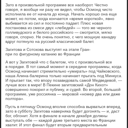
Зато в произвольной программе все наоборот. Честно
говоря, я вообще ни разу не видел, чтобы Осмонд чисто
исполнила ее от начала до конца. Начать хорошо она еще
может, но потом, когда кончается «время короткой», явно
выбивается из сил и постоянно падает. Плюс новая
постановка из смеси двух «лебедей» — того же черного
голливудского и белого российского — смотрится, мягко
говоря, спорно. Не очень понятно, с чего мощную канадку
вдруг потянуло на русский классический балет.
Загитова и Сотскова выступят на этапе Гран-
при по фигурному катанию во Франции
А вот у Загитовой что с балетом, что с произвольной все
в порядке. В тот самый момент в середине программы, когда
Осмонд начинает стремительно «умирать» под Чайковского,
наша Алина-балерина только начинает прыгать под Минкуса.
И прыгает так, что впору позавидовать самой Медведевой, —
лучше всех в мире! В Пекине загитовский «Дон Кихот»
совершенно покорил и публику, и судей. Во второй, большой
программе, уже россиянка — мировой «номер два или даже
полтора».
Пусть в пятницу Осмонд вполне способна вырваться вперед,
зато в субботу Загитова наверняка будет догонять — и, даст
бог, обгонит. Хотя в финале в начале декабря должны
выступать обе — каждой даже третьего места во Франции
хватит. И этот финал будет вторым предварительным