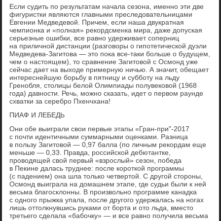
Если судить по результатам начала сезона, именно эти две
фигуристки являются главными преследовательницами
Евгении Медведевой. Причем, если наша двукратная
чемпионка и «полная» рекордсменка мира, даже допуская
серьезные ошибки, все равно удерживает соперниц
на приличной дистанции (разговоры о гипотетической дуэли
Медведева-Загитова — это пока все-таки больше о будущем,
чем о настоящем), то сравнение Загитовой с Осмонд уже
сейчас дает на выходе примерную ничью. А значит, обещает
интереснейшую борьбу в пятницу и субботу на льду
Гренобля, столицы белой Олимпиады полувековой (1968
года) давности. Речь, можно сказать, идет о первом раунде
схватки за серебро Пхенчхана!
ПИАФ И ЛЕБЕДЬ
Они обе выиграли свои первые этапы «Гран-при"-2017
с почти идентичными суммарными оценками. Разница
в пользу Загитовой — 0,97 балла (по личным рекордам еще
меньше — 0,33. Правда, российской дебютантке,
проводящей свой первый «взрослый» сезон, победа
в Пекине далась труднее: после короткой программы
(с падением) она шла только четвертой. С другой стороны,
Осмонд выиграла на домашнем этапе, где судьи были к ней
весьма благосклонны. В произвольно программе канадка
с одного прыжка упала, после другого удержалась на ногах
лишь оттолкнувшись руками от борта и ото льда, вместо
третьего сделала «бабочку» — и все равно получила весьма