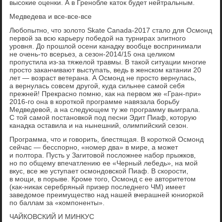
высокие оценки. А в Гренобле каток будет нейтральным.
Медведева и все-все-все
Любопытно, что золото Skate Canada-2017 стало для Осмонд
первой за всю карьеру победой на турнирах элитного
уровня. До прошлой осени канадку вообще воспринимали
не очень-то всерьез, а сезон-2014/15 она целиком
пропустила из-за тяжелой травмы. В такой ситуации многие
просто заканчивают выступать, ведь в женском катании 20
лет — возраст ветерана. А Осмонд не просто вернулась,
а вернулась совсем другой, куда сильнее самой себя
прежней! Прекрасно помню, как на первом же «Гран-при»
2016-го она в короткой программе навязала борьбу
Медведевой, а на следующем ту же программу выиграла.
С той самой постановкой под песни Эдит Пиаф, которую
канадка оставила и на нынешний, олимпийский сезон.
Программа, что и говорить, блестящая. В короткой Осмонд
сейчас — бесспорно, «номер два» в мире, а может
и полтора. Пусть у Загитовой посложнее набор прыжков,
но по общему впечатлению ее «Черный лебедь», на мой
вкус, все же уступает осмондовской Пиаф. В скорости,
в мощи, в порыве. Кроме того, Осмонд с ее авторитетом
(как-никак серебряный призер последнего ЧМ) имеет
заведомое преимущество над нашей вчерашней юниоркой
по баллам за «компоненты».
ЧАЙКОВСКИЙ И МИНКУС