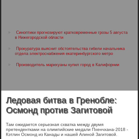
Синоптики прогнозируют кратковременные грозы 5 августа
в Нижегородской области
Прокуратура выяснит обстоятельства гибели начальника
отдела электроснабжения екатеринбургского метро
Производитель марихуаны купил город в Калифорнии
Ледовая битва в Гренобле:
Осмонд против Загитовой
Там ожидается серьезная схватка между двумя
претендентками на олимпийские медали Пхенчхана-2018 -
Кэтлин Осмонд из Канады и нашей Алиной Загитовой.