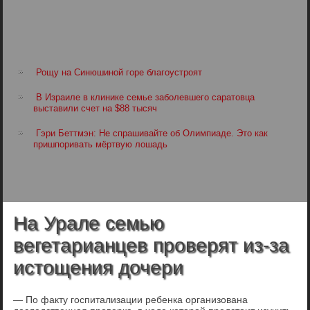
Рощу на Синюшиной горе благоустроят
В Израиле в клинике семье заболевшего саратовца
выставили счет на $88 тысяч
Гэри Беттмэн: Не спрашивайте об Олимпиаде. Это как
пришпоривать мёртвую лошадь
На Урале семью
вегетарианцев проверят из-за
истощения дочери
— По факту госпитализации ребенка организована