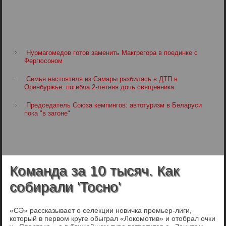
Нурмагомедов готов заменить Макгрегора в поединке с
Фергюсоном
Семья настоятеля из Самары разбилась в ДТП в
Оренбуржье: погибла 2-летняя дочь священника
Председатель Союза кемпингов: автотуризм в Беларуси
пока "в загоне"
Команда за 10 тысяч. Как
собирали 'Тосно'
«СЭ» рассказывает о селекции новичка премьер-лиги,
который в первом круге обыграл «Локомотив» и отобрал очки