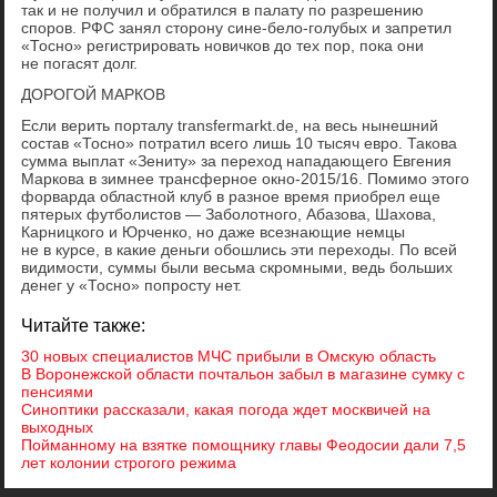
так и не получил и обратился в палату по разрешению
споров. РФС занял сторону сине-бело-голубых и запретил
«Тосно» регистрировать новичков до тех пор, пока они
не погасят долг.
ДОРОГОЙ МАРКОВ
Если верить порталу transfermarkt.de, на весь нынешний
состав «Тосно» потратил всего лишь 10 тысяч евро. Такова
сумма выплат «Зениту» за переход нападающего Евгения
Маркова в зимнее трансферное окно-2015/16. Помимо этого
форварда областной клуб в разное время приобрел еще
пятерых футболистов — Заболотного, Абазова, Шахова,
Карницкого и Юрченко, но даже всезнающие немцы
не в курсе, в какие деньги обошлись эти переходы. По всей
видимости, суммы были весьма скромными, ведь больших
денег у «Тосно» попросту нет.
Читайте также:
30 новых специалистов МЧС прибыли в Омскую область
В Воронежской области почтальон забыл в магазине сумку с
пенсиями
Синоптики рассказали, какая погода ждет москвичей на
выходных
Пойманному на взятке помощнику главы Феодосии дали 7,5
лет колонии строгого режима