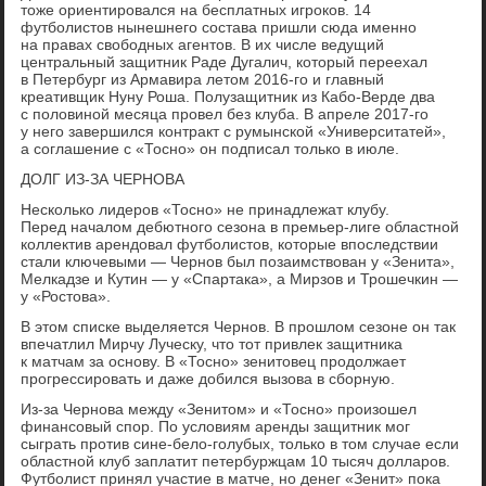
тоже ориентировался на бесплатных игроков. 14
футболистов нынешнего состава пришли сюда именно
на правах свободных агентов. В их числе ведущий
центральный защитник Раде Дугалич, который переехал
в Петербург из Армавира летом 2016-го и главный
креативщик Нуну Роша. Полузащитник из Кабо-Верде два
с половиной месяца провел без клуба. В апреле 2017-го
у него завершился контракт с румынской «Университатей»,
а соглашение с «Тосно» он подписал только в июле.
ДОЛГ ИЗ-ЗА ЧЕРНОВА
Несколько лидеров «Тосно» не принадлежат клубу.
Перед началом дебютного сезона в премьер-лиге областной
коллектив арендовал футболистов, которые впоследствии
стали ключевыми — Чернов был позаимствован у «Зенита»,
Мелкадзе и Кутин — у «Спартака», а Мирзов и Трошечкин —
у «Ростова».
В этом списке выделяется Чернов. В прошлом сезоне он так
впечатлил Мирчу Луческу, что тот привлек защитника
к матчам за основу. В «Тосно» зенитовец продолжает
прогрессировать и даже добился вызова в сборную.
Из-за Чернова между «Зенитом» и «Тосно» произошел
финансовый спор. По условиям аренды защитник мог
сыграть против сине-бело-голубых, только в том случае если
областной клуб заплатит петербуржцам 10 тысяч долларов.
Футболист принял участие в матче, но денег «Зенит» пока