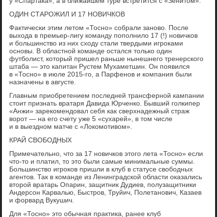
у «Спартака», а в ближайшем туре встретится с «Зенитом».
ОДИН СТАРОЖИЛ И 17 НОВИЧКОВ
Фактически этим летом «Тосно» собрали заново. После
выхода в премьер-лигу команду пополнило 17 (!) новичков
и большинство из них сходу стали твердыми игроками
основы. В областной команде остался только один
футболист, который пришел раньше нынешнего тренерского
штаба — это капитан Рустем Мухаметшин. Он появился
в «Тосно» в июле 2015-го, а Парфенов и компания были
назначены в августе.
Главным приобретением последней трансферной кампании
стоит признать вратаря Давида Юрченко. Бывший голкипер
«Анжи» зарекомендовал себя как сверхнадежный страж
ворот — на его счету уже 5 «сухарей», в том числе
и в выездном матче с «Локомотивом».
КРАЙ СВОБОДНЫХ
Примечательно, что за 17 новичков этого лета «Тосно» если
что-то и платил, то это были самые минимальные суммы.
Большинство игроков пришли в клуб в статусе свободных
агентов. Так в команде из Ленинградской области оказались
второй вратарь Опарин, защитник Дудиев, полузащитники
Андерсон Карвалью, Быстров, Труйич, Полетанович, Казаев
и форвард Вукушич.
Для «Тосно» это обычная практика, ранее клуб