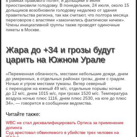
в рамках правового поля», и дольщики 8 июня
приостановили голодовку. В понедельник, 24 июля, около 15
дольщиков возобновили голодовку недалеко от здания
правительства региона, так как считают, что полтора месяца
переговоров с властями «закончились фактически ничем».
Члены инициативной группы также проводят одиночные
пикеты в Москве.
Жара до +34 и грозы будут
царить на Южном Урале
«Переменная облачность, местами небольшие дожди, днем
до умеренных, в отдельных районах грозы, днем с градом.
Ночью и утром местами туманы. Ветер северный
с переходом на южный 49 м/с, отдельные порывы ночью
до 12 м/с, днем 1015 м/с, при грозах 1520 м/с. Температура
воздуха ночью плюс 1116, днем плюс 2530, на юге до плюс
34», — говорится в сообщении ведомства.
Читайте также:
WBС не стал дисквалифицировать Ортиса за применение
допинга
Суд арестовал обвиняемого в убийстве трех человек на