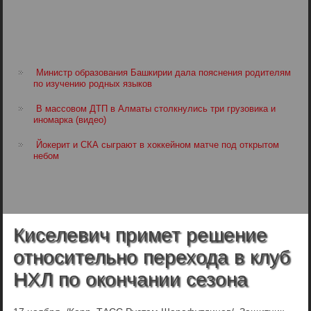
Министр образования Башкирии дала пояснения родителям
по изучению родных языков
В массовом ДТП в Алматы столкнулись три грузовика и
иномарка (видео)
Йокерит и СКА сыграют в хоккейном матче под открытом
небом
Киселевич примет решение
относительно перехода в клуб
НХЛ по окончании сезона