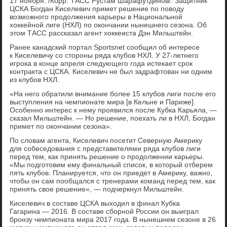
17 ноября. /Корр. ТАСС Рустам Шарафутдинов/. Защитник
ЦСКА Богдан Киселевич примет решение по поводу
возможного продолжения карьеры в Национальной
хоккейной лиге (НХЛ) по окончании нынешнего сезона. Об
этом ТАСС рассказал агент хоккеиста Дэн Мильштейн.
Ранее канадский портал Sportsnet сообщил об интересе
к Киселевичу со стороны ряда клубов НХЛ. У 27-летнего
игрока в конце апреля следующего года истекает срок
контракта с ЦСКА. Киселевич не был задрафтован ни одним
из клубов НХЛ.
«На него обратили внимание более 15 клубов лиги после его
выступления на чемпионате мира [в Кельне и Париже].
Особенно интерес к нему проявился после Кубка Карьяла, —
сказал Мильштейн. — Но решение, поехать ли в НХЛ, Богдан
примет по окончании сезона».
По словам агента, Киселевич посетит Северную Америку
для собеседования с представителями ряда клубов лиги
перед тем, как принять решение о продолжении карьеры.
«Мы подготовим ему финальный список, в который отберем
пять клубов. Планируется, что он приедет в Америку, важно,
чтобы он сам пообщался с тренерами команд перед тем, как
принять свое решение», — подчеркнул Мильштейн.
Киселевич в составе ЦСКА выходил в финал Кубка
Гагарина — 2016. В составе сборной России он выиграл
бронзу чемпионата мира 2017 года. В нынешнем сезоне в 26