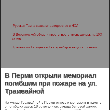
Русская Тампа захватила лидерство в НХЛ
В Воронежской области преступность уменьшилась на 10%
за год
Трамваи по Татищева в Екатеринбурге запустят осенью
В Перми открыли мемориал
погибшим при пожаре на ул.
Трамвайной
На улице Трамвайной в Перми открыли монумент в память
о погибших здесь 18 сотрудниках склада бытовой химии.