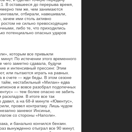
:1. В оставшееся до перерыва время,
римерно тем же, чем занимаются
синговали, отбирали, навешивали,
, зачем ими столь активно
н, ростом не сильно превосходящие
чными, либо те, что приходились
ько потенциально опасных ударов
ли», которым все привыкли
70 минут. По истечении этого временного
е чего заметно сдавала, будучи
ние и интенсивный прессинг. Этим
ют, или пытаются играть на равных.
 в счете — жди беды. В этом сезоне
 тайм, нестабильный «Милан» едва
чемпионов и вовсе разобрал подопечных
вентус» — тем более опасно не забить
 раскладом. В итоге все так
 давил, а на 68-й минуте «Ювентус»,
коили, провел контратаку. Лишь чудом
внезапно занемог Инсинье,
флагом со стороны «Наполи».
ака, и банально кончился бензин.
 раз вынужденно отыграл все 90 минут,