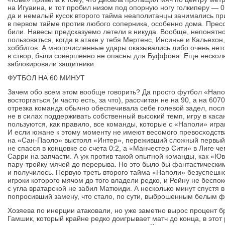
на Игуаина, и тот пробил низом под опорную ногу голкиперу — 0
да и немалый кусок второго тайма неаполитанцы занимались п
в первом тайме против любого соперника, особенно дома. Прес
били. Навесы предсказуемо летели в никуда. Вообще, непонятно
пользоваться, когда в атаке у тебя Мертенс, Инсинье и Кальехо
хоббитов. А многочисленные удары оказывались либо очень нето
в створ, были совершенно не опасны для Буффона. Еще нескол
заблокировали защитники.
ФУТБОЛ НА 60 МИНУТ
Зачем обо всем этом вообще говорить? Да просто футбол «Напо
восторгаться (и часто есть, за что), рассчитан не на 90, а на 60
отрезка команда обычно обеспечивала себе голевой задел, посл
не в силах поддерживать собственный высокий темп, игру в каса
пользуются, как правило, все команды, которые с «Наполи» игра
И если южане к этому моменту не имеют весомого превосходства
на «Сан-Паоло» выстоял «Интер», переживший сложный первый
не спасся в концовке со счета 0:2, а «Манчестер Сити» в Лиге 
Сарри на запчасти. А уж против такой опытной команды, как «Ю
пару-тройку мячей до перерыва. Но это было бы фантастическим
и получилось. Первую треть второго тайма «Наполи» безуспешно
игроки которого мячом до того владели редко, и Рейну не беспо
с угла вратарской не забил Матюиди. А несколько минут спустя 
попросивший замену, что стало, по сути, выброшенным белым 
Хозяева по инерции атаковали, но уже заметно вырос процент бр
Гамшик, который крайне редко доигрывает матч до конца, в этот