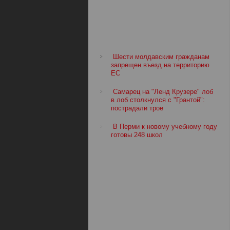
Шести молдавским гражданам
запрещен въезд на территорию
ЕС
Самарец на "Ленд Крузере" лоб
в лоб столкнулся с "Грантой":
пострадали трое
В Перми к новому учебному году
готовы 248 школ