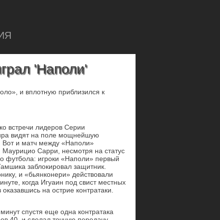
ИЯ
ыграл 'Наполи'
оло», и вплотную приблизился к
ко встречи лидеров Серии
мира видят на поле мощнейшую
. Вот и матч между «Наполи»
. Маурицио Сарри, несмотря на статус
го футбола: игроки «Наполи» первый
Гамшика заблокировал защитник.
нику, и «бьянконери» действовали
минуте, когда Игуаин под свист местных
аз оказавшись на острие контратаки.
 минут спустя еще одна контратака
ов 40, и сделал точную передачу