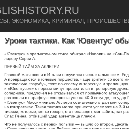
LISHISTORY.RU
СЫ, ЭКОНОМИКА, КРИМИНАЛ, ПРОИСШЕСТВ
Уроки тактики. Как 'Ювентус' об
«Ювентус» в прагматичном стиле обыграл «Наполи» на «Сан-Па
лидеру Серии А.
ПЕРВЫЙ ТАЙМ ЗА АЛЛЕГРИ
Главный матч осени в Италии получился очень итальянским. Ред
А превращаются в голевые пиршества, чаще зрители со всего 
тактическую «зарубу», тоже по-своему интересную и зрелищную
и «Ювентусом» с первых минут превратился в тренерскую дуэль
соперника, предпочел не отказываться от привычного атакующе
раз вошли в штрафную соперника уже на 40-й секунде, но удар 
«Ювентус» Массимилиано Аллегри сознательно отдал мяч сопер
на контратаках. Такая тактика могла принести успех уже на 3-й 
тифози, которые, мягко говоря, его ненавидят, мог забить, как р
Спас Рейна, отбивший удар аргентинца плечом.
Что не получилось с первой попытки — вышло со второй. Десять
«Юве» привела к тому, что Дибала протащил мяч по центру метр