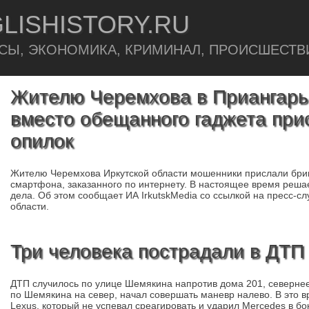
LISHISTORY.RU
СЫ, ЭКОНОМИКА, КРИМИНАЛ, ПРОИСШЕСТВ
Жителю Черемхова в Приангарь
вместо обещанного гаджета при
опилок
Жителю Черемхова Иркутской области мошенники прислали бри
смартфона, заказанного по интернету. В настоящее время реша
дела. Об этом сообщает ИА IrkutskMedia со ссылкой на пресс-с
области.
Три человека пострадали в ДТП
ДТП случилось по улице Шемякина напротив дома 201, северне
по Шемякина на север, начал совершать маневр налево. В это 
Lexus, который не успевал среагировать и ударил Mercedes в бо