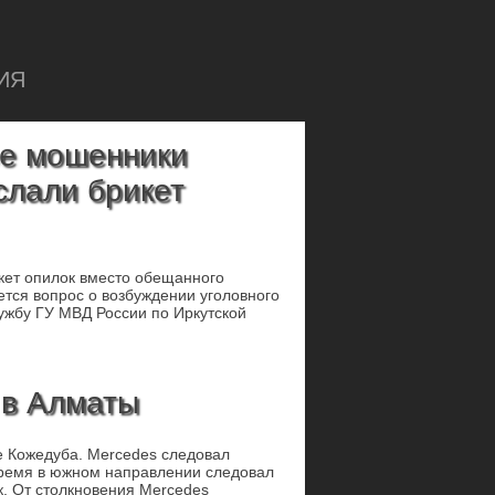
ИЯ
е мошенники
слали брикет
кет опилок вместо обещанного
ется вопрос о возбуждении уголовного
лужбу ГУ МВД России по Иркутской
 в Алматы
е Кожедуба. Mercedes следовал
время в южном направлении следовал
к. От столкновения Mercedes