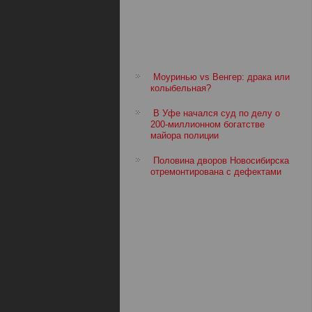
Моуринью vs Венгер: драка или
колыбельная?
В Уфе начался суд по делу о
200-миллионном богатстве
майора полиции
Половина дворов Новосибирска
отремонтирована с дефектами