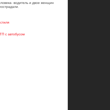
еловека- водитель и двое женщин
пострадали.
 стиля
ТП с автобусом