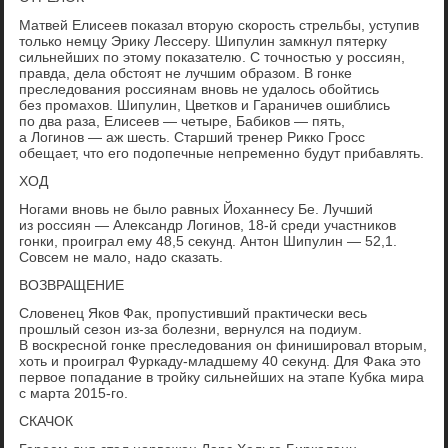
Матвей Елисеев показал вторую скорость стрельбы, уступив
только немцу Эрику Лессеру. Шипулин замкнул пятерку
сильнейших по этому показателю. С точностью у россиян,
правда, дела обстоят не лучшим образом. В гонке
преследования россиянам вновь не удалось обойтись
без промахов. Шипулин, Цветков и Гараничев ошиблись
по два раза, Елисеев — четыре, Бабиков — пять,
а Логинов — аж шесть. Старший тренер Рикко Гросс
обещает, что его подопечные непременно будут прибавлять.
ХОД
Ногами вновь не было равных Йоханнесу Бе. Лучший
из россиян — Александр Логинов, 18-й среди участников
гонки, проиграл ему 48,5 секунд. Антон Шипулин — 52,1.
Совсем не мало, надо сказать.
ВОЗВРАЩЕНИЕ
Словенец Яков Фак, пропустивший практически весь
прошлый сезон из-за болезни, вернулся на подиум.
В воскресной гонке преследования он финишировал вторым,
хоть и проиграл Фуркаду-младшему 40 секунд. Для Фака это
первое попадание в тройку сильнейших на этапе Кубка мира
с марта 2015-го.
СКАЧОК