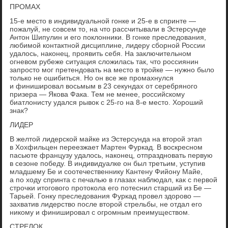
ПРОМАХ
15-е место в индивидуальной гонке и 25-е в спринте —
пожалуй, не совсем то, на что рассчитывали в Эстерсунде
Антон Шипулин и его поклонники. В гонке преследования,
любимой контактной дисциплине, лидеру сборной России
удалось, наконец, проявить себя. На заключительном
огневом рубеже ситуация сложилась так, что россиянин
запросто мог претендовать на место в тройке — нужно было
только не ошибиться. Но он все же промахнулся
и финишировал восьмым в 23 секундах от серебряного
призера — Якова Фака. Тем не менее, российскому
биатлонисту удался рывок с 25-го на 8-е место. Хороший
знак?
ЛИДЕР
В желтой лидерской майке из Эстерсунда на второй этап
в Хохфильцен переезжает Мартен Фуркад. В воскресном
пасьюте французу удалось, наконец, отпраздновать первую
в сезоне победу. В индивидуалке он был третьим, уступив
младшему Бе и соотечественнику Кантену Фийону Майе,
а по ходу спринта с печалью в глазах наблюдал, как с первой
строчки итогового протокола его потеснил старший из Бе —
Тарьей. Гонку преследования Фуркад провел здорово —
захватив лидерство после второй стрельбы, не отдал его
никому и финишировал с огромным преимуществом.
СТРЕЛОК