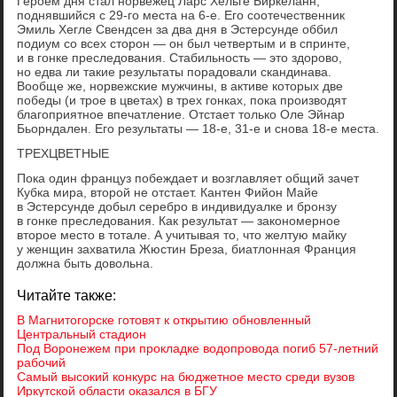
Героем дня стал норвежец Ларс Хельге Биркеланн,
поднявшийся с 29-го места на 6-е. Его соотечественник
Эмиль Хегле Свендсен за два дня в Эстерсунде оббил
подиум со всех сторон — он был четвертым и в спринте,
и в гонке преследования. Стабильность — это здорово,
но едва ли такие результаты порадовали скандинава.
Вообще же, норвежские мужчины, в активе которых две
победы (и трое в цветах) в трех гонках, пока производят
благоприятное впечатление. Отстает только Оле Эйнар
Бьорндален. Его результаты — 18-е, 31-е и снова 18-е места.
ТРЕХЦВЕТНЫЕ
Пока один француз побеждает и возглавляет общий зачет
Кубка мира, второй не отстает. Кантен Фийон Майе
в Эстерсунде добыл серебро в индивидуалке и бронзу
в гонке преследования. Как результат — закономерное
второе место в тотале. А учитывая то, что желтую майку
у женщин захватила Жюстин Бреза, биатлонная Франция
должна быть довольна.
Читайте также:
В Магнитогорске готовят к открытию обновленный
Центральный стадион
Под Воронежем при прокладке водопровода погиб 57-летний
рабочий
Самый высокий конкурс на бюджетное место среди вузов
Иркутской области оказался в БГУ