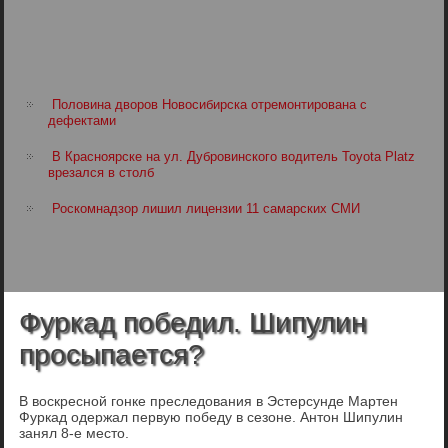
Половина дворов Новосибирска отремонтирована с
дефектами
В Красноярске на ул. Дубровинского водитель Toyota Platz
врезался в столб
Роскомнадзор лишил лицензии 11 самарских СМИ
Фуркад победил. Шипулин
просыпается?
В воскресной гонке преследования в Эстерсунде Мартен
Фуркад одержал первую победу в сезоне. Антон Шипулин
занял 8-е место.