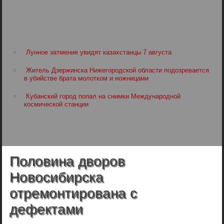
Лунное затмение увидят казахстанцы 7 августа
Житель Дзержинска Нижегородской области подозревается
в убийстве брата молотком и ножницами
Кубанский город попал на снимки Международной
космической станции
Половина дворов
Новосибирска
отремонтирована с
дефектами