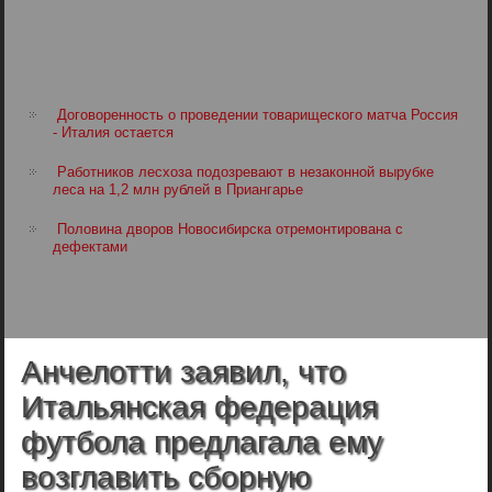
Договоренность о проведении товарищеского матча Россия
- Италия остается
Работников лесхоза подозревают в незаконной вырубке
леса на 1,2 млн рублей в Приангарье
Половина дворов Новосибирска отремонтирована с
дефектами
Анчелотти заявил, что
Итальянская федерация
футбола предлагала ему
возглавить сборную