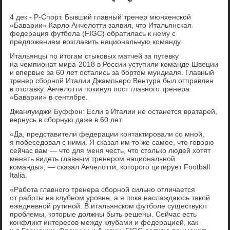
4 дек - Р-Спорт. Бывший главный тренер мюнхенской
«Баварии» Карло Анчелотти заявил, что Итальянская
федерация футбола (FIGC) обратилась к нему с
предложением возглавить национальную команду.
Итальянцы по итогам стыковых матчей за путевку
на чемпионат мира-2018 в России уступили команде Швеции
и впервые за 60 лет остались за бортом мундиаля. Главный
тренер сборной Италии Джампьеро Вентура был отправлен
в отставку. Анчелотти покинул пост главного тренера
«Баварии» в сентябре.
Джанлуиджи Буффон: Если в Италии не останется вратарей,
вернусь в сборную даже в 60 лет
«Да, представители федерации контактировали со мной,
я побеседовал с ними. Я сказал им то же самое, что говорю
сейчас вам — что для меня честь, что столько людей хотят
менять видеть главным тренером национальной
команды», — сказал Анчелотти, которого цитирует Football
Italia.
«Работа главного тренера сборной сильно отличается
от работы на клубном уровне, а я пока наслаждаюсь такой
ежедневной рутиной. В итальянском футболе существуют
проблемы, которые должны быть решены. Сейчас есть
конфликт интересов между клубами и федерацией, как