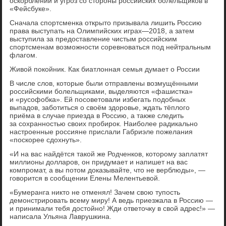
оскорблений и угроз со стороны российских болельщиков в
«Фейсбуке».
Сначала спортсменка открыто призывала лишить Россию
права выступать на Олимпийских играх—2018, а затем
выступила за предоставление чистым российским
спортсменам возможности соревноваться под нейтральным
флагом.
Живой покойник. Как биатлонная семья думает о России
В числе слов, которые были отправлены возмущёнными
российскими болельщиками, выделяются «фашистка»
и «русофобка». Ей посоветовали избегать подобных
выпадов, заботиться о своём здоровье, ждать тёплого
приёма в случае приезда в Россию, а также следить
за сохранностью своих пробирок. Наиболее радикально
настроенные россияне прислали Габриэле пожелания
«поскорее сдохнуть».
«И на вас найдётся такой же Родченков, которому заплатят
миллионы долларов, он придумает и напишет на вас
компромат, а вы потом доказывайте, что не верблюды», —
говорится в сообщении Елены Мелентьевой.
«Бумеранга никто не отменял! Зачем свою тупость
демонстрировать всему миру! А ведь приезжала в Россию —
и принимали тебя достойно! Жди ответочку в свой адрес!» —
написала Ульяна Лаврушкина.