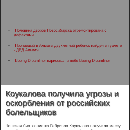
Половина дворов Новосибирска отремонтирована с
дефектами
Пропавший в Алматы двухлетний ребенок найден в туалете
- ДВД Алматы
Boeing Dreamliner нарисовал в небе Boeing Dreamliner
Коукалова получила угрозы и
оскорбления от российских
болельщиков
Чешская биатлонистка Габриэла Коукалова получила массу