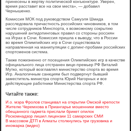
принесены в жертву политической конъюнктуре. Уверен,
время расставит все на свои места», — добавил
Чернышенко.
Комиссия МОК под руководством Самуэля Шмида
расследовала причастность российских чиновников, в том
числе сотрудников Минспорта, к возможному сокрытию
нарушений антидопинговых правил со стороны россиян
на Играх в Сочи. Комиссия пришла к выводу, что в России
во время Олимпийских игр в Сочи существовала
направленная на манипуляции с допинг-пробами российских
спортсменов система.
Также пожизненно от посещения Олимпийских игр в качестве
официального лица отстранен вице-премьер РФ Виталий
Мутко, который возглавлял министерство спорта во время
Игр. Аналогичным санкциям был подвергнут бывший
заместитель министра спорта Юрий Нагорных и все
действующие работники Министерства спорта РФ.
Читайте также:
И.о. мэра Фролов станцевал на открытии Омской крепости
Жителю Черемхова в Приангарье мошенники вместо
обещанного гаджета прислали брикет опилок
Роскомнадзор лишил лицензии 11 самарских СМИ
В массовом ДТП в Алматы столкнулись три грузовика и
иномарка (видео)