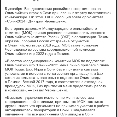
5 декабря. Все достижения российских спортсменов на
Олимпийских играх в Сочи принесены в жертву политической
конъюнктуре. Об этом ТАСС сообщил глава оргкомитета
«Сочи-2014» Дмитрий Чернышенко.
Во вторник исполком Международного олимпийского
комитета (МОК) принял решение приостановить членство
Олимпийского комитета России (ОКР) в организации. Таким
образом, сборная России отстранена от участия
в Олимпийских играх 2018 года. МОК также исключил
Чернышенко из состава координационной комиссии
Олимпийских игр 2022 года в Пекине.
«В состав координационной комиссии МОК по подготовке
Олимпийских игр “Пекин-2022” меня лично пригласил глава
МОК Томас Бах. Игры в Сочи были признаны самыми
успешными в истории с точки зрения организации, и Бах
хотел использовать наш опыт в подготовке Олимпиады
в Пекине. Весной 2017 года, в соответствии с ежегодной
процедурой МОК, Бах пригласил меня продолжить работу
в комиссии», — сказал Чернышенко.
«Вызывает удивление исключение меня из состава
координационной комиссии, при том, что МОК, как никто
другой, знает, что оргкомитет не принимал участия в работе
антидопинговой лаборатории в Сочи. Складывается
ощущение, что все достижения Олимпиады в Сочи