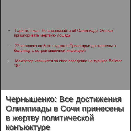
Гэри Беттмэн: Не спрашивайте об Олимпиаде. Это как
пришпоривать мёртвую лошадь
22 человека на базе отдыха в Приангарье доставлены в
больницу с острой кишечной инфекцией
Макгрегор извинился за своё поведение на турнире Bellator
187
Чернышенко: Все достижения
Олимпиады в Сочи принесены
в жертву политической
конъюктуре