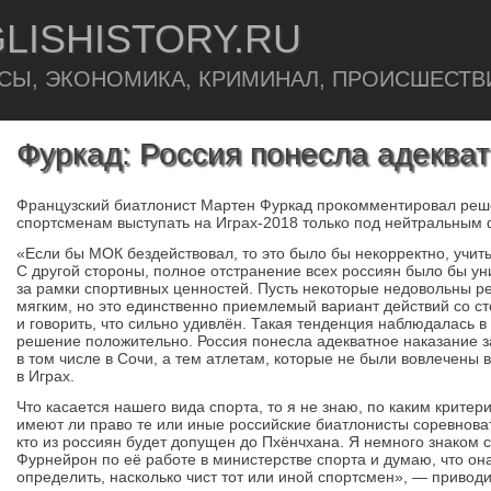
LISHISTORY.RU
СЫ, ЭКОНОМИКА, КРИМИНАЛ, ПРОИСШЕСТВ
Фуркад: Россия понесла адеква
Французский биатлонист Мартен Фуркад прокомментировал ре
спортсменам выступать на Играх-2018 только под нейтральным 
«Если бы МОК бездействовал, то это было бы некорректно, учит
С другой стороны, полное отстранение всех россиян было бы 
за рамки спортивных ценностей. Пусть некоторые недовольны р
мягким, но это единственно приемлемый вариант действий со с
и говорить, что сильно удивлён. Такая тенденция наблюдалась 
решение положительно. Россия понесла адекватное наказание 
в том числе в Сочи, а тем атлетам, которые не были вовлечены в
в Играх.
Что касается нашего вида спорта, то я не знаю, по каким крите
имеют ли право те или иные российские биатлонисты соревнова
кто из россиян будет допущен до Пхёнчхана. Я немного знаком
Фурнейрон по её работе в министерстве спорта и думаю, что он
определить, насколько чист тот или иной спортсмен», — приводи