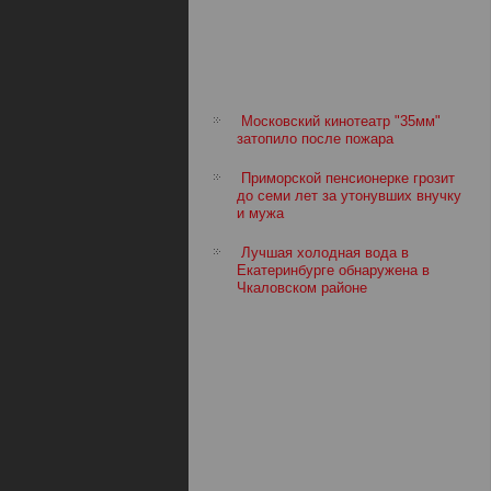
Московский кинотеатр "35мм"
затопило после пожара
Приморской пенсионерке грозит
до семи лет за утонувших внучку
и мужа
Лучшая холодная вода в
Екатеринбурге обнаружена в
Чкаловском районе