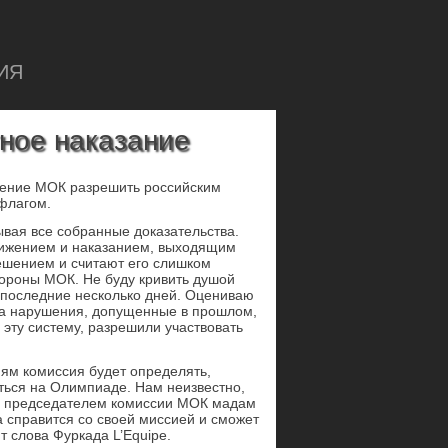
ИЯ
тное наказание
шение МОК разрешить российским
флагом.
ывая все собранные доказательства.
унижением и наказанием, выходящим
ешением и считают его слишком
тороны МОК. Не буду кривить душой
в последние несколько дней. Оцениваю
за нарушения, допущенные в прошлом,
 эту систему, разрешили участвовать
риям комиссия будет определять,
ться на Олимпиаде. Нам неизвестно,
 с председателем комиссии МОК мадам
а справится со своей миссией и сможет
т слова Фуркада L’Equipe.