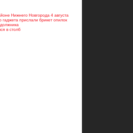
айоне Нижнего Новгорода 4 августа
 гаджета прислали брикет опилок
-должника
лся в столб