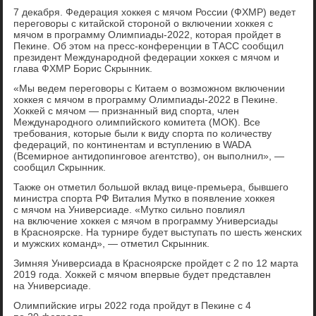
7 декабря. Федерация хоккея с мячом России (ФХМР) ведет
переговоры с китайской стороной о включении хоккея с
мячом в программу Олимпиады-2022, которая пройдет в
Пекине. Об этом на пресс-конференции в ТАСС сообщил
президент Международной федерации хоккея с мячом и
глава ФХМР Борис Скрынник.
«Мы ведем переговоры с Китаем о возможном включении
хоккея с мячом в программу Олимпиады-2022 в Пекине.
Хоккей с мячом — признанный вид спорта, член
Международного олимпийского комитета (МОК). Все
требования, которые были к виду спорта по количеству
федераций, по континентам и вступлению в WADA
(Всемирное антидопинговое агентство), он выполнил», —
сообщил Скрынник.
Также он отметил большой вклад вице-премьера, бывшего
министра спорта РФ Виталия Мутко в появление хоккея
с мячом на Универсиаде. «Мутко сильно повлиял
на включение хоккея с мячом в программу Универсиады
в Красноярске. На турнире будет выступать по шесть женских
и мужских команд», — отметил Скрынник.
Зимняя Универсиада в Красноярске пройдет с 2 по 12 марта
2019 года. Хоккей с мячом впервые будет представлен
на Универсиаде.
Олимпийские игры 2022 года пройдут в Пекине с 4