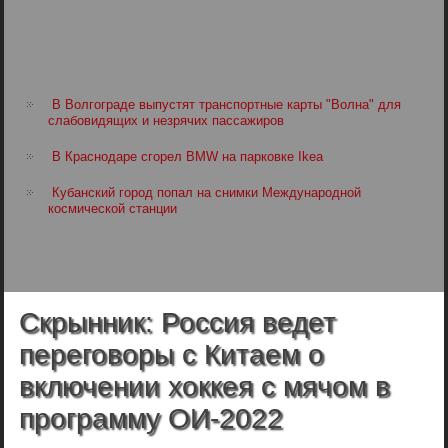
В Волгограде выпустят транспортные карты "Волна" для
слабовидящих и незрячих пассажиров
В Краснодаре сгорел BMW на парковке Ikea
Кубанский город попал на снимки Международной
космической станции
Скрынник: Россия ведет
переговоры с Китаем о
включении хоккея с мячом в
программу ОИ-2022