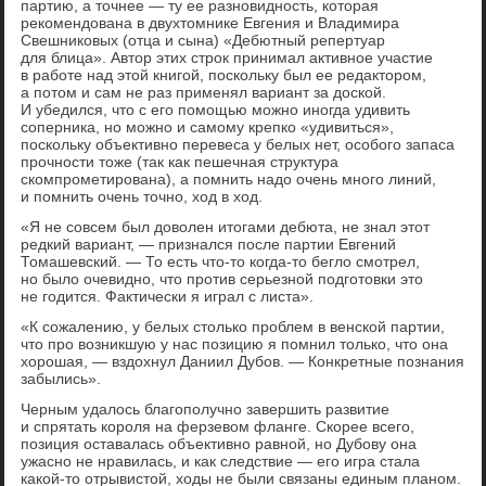
партию, а точнее — ту ее разновидность, которая
рекомендована в двухтомнике Евгения и Владимира
Свешниковых (отца и сына) «Дебютный репертуар
для блица». Автор этих строк принимал активное участие
в работе над этой книгой, поскольку был ее редактором,
а потом и сам не раз применял вариант за доской.
И убедился, что с его помощью можно иногда удивить
соперника, но можно и самому крепко «удивиться»,
поскольку объективно перевеса у белых нет, особого запаса
прочности тоже (так как пешечная структура
скомпрометирована), а помнить надо очень много линий,
и помнить очень точно, ход в ход.
«Я не совсем был доволен итогами дебюта, не знал этот
редкий вариант, — признался после партии Евгений
Томашевский. — То есть что-то когда-то бегло смотрел,
но было очевидно, что против серьезной подготовки это
не годится. Фактически я играл с листа».
«К сожалению, у белых столько проблем в венской партии,
что про возникшую у нас позицию я помнил только, что она
хорошая, — вздохнул Даниил Дубов. — Конкретные познания
забылись».
Черным удалось благополучно завершить развитие
и спрятать короля на ферзевом фланге. Скорее всего,
позиция оставалась объективно равной, но Дубову она
ужасно не нравилась, и как следствие — его игра стала
какой-то отрывистой, ходы не были связаны единым планом.