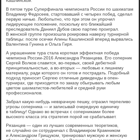
Кашлинской.
В пятом туре Суперфинала чемпионата России по шахматам
Владимир Федосеев, стартовавший с четырех побед, сделал
первую ничью. Любопытно, что при этом он упрочил
лидирующее положение, поскольку его ближайший
преследователь Даниил Дубов свою партию проиграл.
В женской группе произошла рокировка наверху турнирной
таблицы: после осечки Алины Кашлинской вперед вырвались
Валентина Гунина и Ольга Гиря.
А украшением тура стала короткая эффектная победа
чемпиона России-2016 Александра Рязанцева. Его соперник
Сергей Волков славится, во-первых, своей дебютной
принципиальностью, а во-вторых — любовью к лишнему
материалу, ради которого он готов и пострадать. Подобный
подход приносит Сергею отличные дивиденды в опен-
турнирах, где приходится по заказу обыгрывать любым
цветом шахматистов-любителей и средней руки
профессионалов.
Забрал какую-нибудь невзрачную пешку, отразил терпеливо
угрозы соперника — и записывай очередную единичку
в таблицу! Однако во встречах с соперниками более
высокого класса эта стратегия порой не срабатывает.
Рязанцев — один из лучших современных теоретиков,
не случайно он сотрудничал с Владимиром Крамником
и Александром Грищуком, тренировал мужскую и женскую