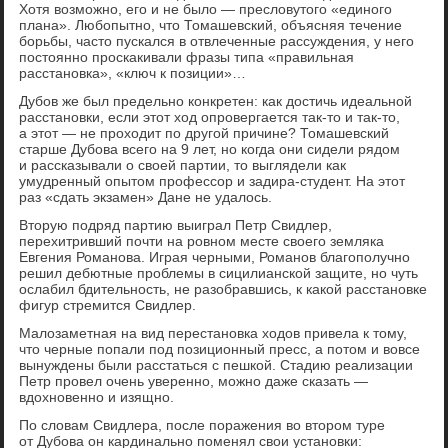
Хотя возможно, его и не было — пресловутого «единого
плана». Любопытно, что Томашевский, объясняя течение
борьбы, часто пускался в отвлеченные рассуждения, у него
постоянно проскакивали фразы типа «правильная
расстановка», «ключ к позиции»…
Дубов же был предельно конкретен: как достичь идеальной
расстановки, если этот ход опровергается так-то и так-то,
а этот — не проходит по другой причине? Томашевский
старше Дубова всего на 9 лет, но когда они сидели рядом
и рассказывали о своей партии, то выглядели как
умудренный опытом профессор и задира-студент. На этот
раз «сдать экзамен» Дане не удалось.
Вторую подряд партию выиграл Петр Свидлер,
перехитривший почти на ровном месте своего земляка
Евгения Романова. Играя черными, Романов благополучно
решил дебютные проблемы в сицилианской защите, но чуть
ослабил бдительность, не разобравшись, к какой расстановке
фигур стремится Свидлер.
Малозаметная на вид перестановка ходов привела к тому,
что черные попали под позиционный пресс, а потом и вовсе
вынуждены были расстаться с пешкой. Стадию реализации
Петр провел очень уверенно, можно даже сказать —
вдохновенно и изящно.
По словам Свидлера, после поражения во втором туре
от Дубова он кардинально поменял свои установки: