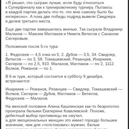
«Я решил, что сыграю лучше, если буду относиться
к Суперфиналу как к тренировочному турниру. Пытаюсь
в каждой партии делать что-то, что мне самому было бы
интересно». А пока две победы подряд вывели Свидлера
в дележ третьего места.
Еще две партии завершились вничью. Так сыграли Владимир
Малахов — Максим Матлаков и Никита Витюгов с Сананом
Сюгировым.
Положение после 5-го тура:
1. Федосеев — 4,5 очка из 5, 2. Дубов — 3,5, 34. Свидлер,
Витюгов — по 3, 58. Томашевский, Рязанцев, Инаркиев,
Сюгиров — по 2,5, 910. Малахов, Матлаков — по 2, 1112.
Волков, Романов — по 1.
В 6-м туре, который состоится в субботу 9 декабря,
встречаются:
Инаркиев — Романов, Рязанцев — Свидлер, Томашевский —
Волков, Сюгиров — Дубов, Матлаков — Витюгов,
Федосеев — Малахов.
На женской половине Алина Кашлинская как-то безропотно
проиграла белыми Екатерине Ковалевской. Похоже,
дебютный выбор противницы ее смутил,
а для эмоциональных женщин это имеет гораздо большее
значение, чем для «толстокожих» мужчин. Белые