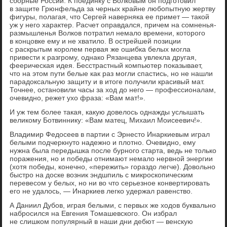
сборные России. К поединку с Волковым он подготовил
в защите Грюнфельда за черных крайне любопытную жертву
фигуры, полагая, что Сергей наверняка ее примет — такой
уж у него характер. Расчет оправдался, причем на сомненья-
размышленья Волков потратил немало времени, которого
в концовке ему и не хватило. В острейшей позиции
с раскрытым королем первая же ошибка белых могла
привести к разгрому, однако Рязанцева увлекла другая,
феерическая идея. Бесстрастный компьютер показывает,
что на этом пути белые как раз могли спастись, но не нашли
парадоксальную защиту и в итоге получили красивый мат.
Точнее, остановили часы за ход до него — профессионалам,
очевидно, режет ухо фраза: «Вам мат!».
И уж тем более такая, какую довелось однажды услышать
великому Ботвиннику: «Вам матец, Михаил Моисеевич!».
Владимир Федосеев в партии с Эрнесто Инаркиевым играл
белыми подчеркнуто надежно и плотно. Очевидно, ему
нужна была передышка после бурного старта, ведь не только
поражения, но и победы отнимают немало нервной энергии
(хотя победы, конечно, «пережить» гораздо легче). Довольно
быстро на доске возник эндшпиль с микроскопическим
перевесом у белых, но ни во что серьезное конвертировать
его не удалось, — Инаркиев легко удержал равенство.
А Даниил Дубов, играя белыми, с первых же ходов буквально
набросился на Евгения Томашевского. Он избрал
не слишком популярный в наши дни дебют — венскую