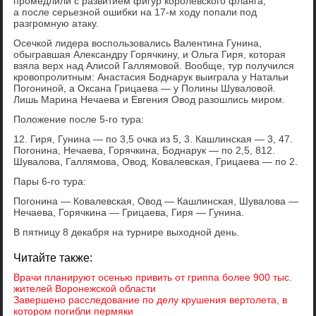
промедлили с развитием фигур королевского фланга,
а после серьезной ошибки на 17-м ходу попали под
разгромную атаку.
Осечкой лидера воспользовались Валентина Гунина,
обыгравшая Александру Горячкину, и Ольга Гиря, которая
взяла верх над Алисой Галлямовой. Вообще, тур получился
кровопролитным: Анастасия Боднарук выиграла у Натальи
Погониной, а Оксана Грицаева — у Полины Шуваловой.
Лишь Марина Нечаева и Евгения Овод разошлись миром.
Положение после 5-го тура:
12. Гиря, Гунина — по 3,5 очка из 5, 3. Кашлинская — 3, 47.
Погонина, Нечаева, Горячкина, Боднарук — по 2,5, 812.
Шувалова, Галлямова, Овод, Ковалевская, Грицаева — по 2.
Пары 6-го тура:
Погонина — Ковалевская, Овод — Кашлинская, Шувалова —
Нечаева, Горячкина — Грицаева, Гиря — Гунина.
В пятницу 8 декабря на турнире выходной день.
Читайте также:
Врачи планируют осенью привить от гриппа более 900 тыс.
жителей Воронежской области
Завершено расследование по делу крушения вертолета, в
котором погибли пермяки