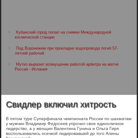
Кубанский город попал на снимки Международной
космической станции
Под Воронежем при прокладке водопровода погиб 57-
летний рабочий
Мутко выразил возмущение работой арбитра на матче
Россия - Испания
Свидлер включил хитрость
В пятом туре Суперфинала чемпионата России по шахматам
у мужчин Владимир Федосеев упрочил свое единоличное
лидерство, а у женщин Валентина Гунина и Ольга Гиря
воспользовались осечкой лидировавшей до того Алины