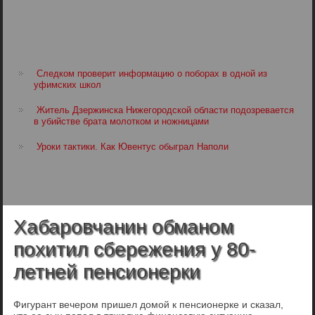
Следком проверит информацию о поборах в одной из
уфимских школ
Житель Дзержинска Нижегородской области подозревается
в убийстве брата молотком и ножницами
Уроки тактики. Как Ювентус обыграл Наполи
Хабаровчанин обманом
похитил сбережения у 80-
летней пенсионерки
Фигурант вечером пришел домой к пенсионерке и сказал,