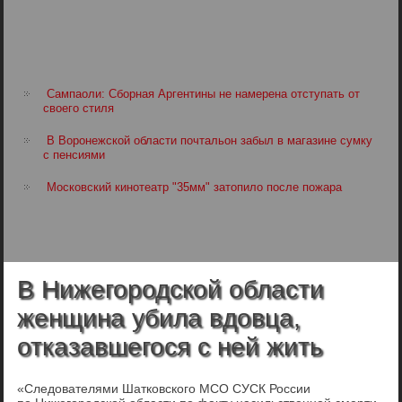
Сампаоли: Сборная Аргентины не намерена отступать от
своего стиля
В Воронежской области почтальон забыл в магазине сумку
с пенсиями
Московский кинотеатр "35мм" затопило после пожара
В Нижегородской области
женщина убила вдовца,
отказавшегося с ней жить
«Следователями Шатковского МСО СУСК России