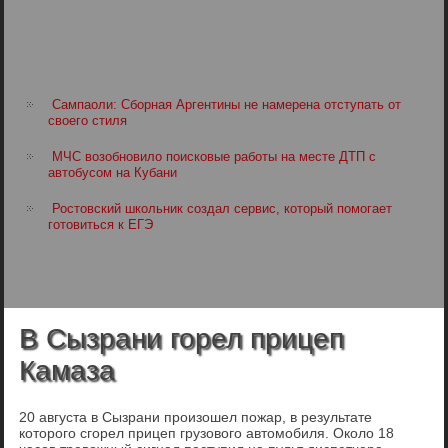
Сампаоли: Сборная Аргентины не намерена отступать от
своего стиля
МЧС возобновило поисковые работы на месте ДТП с
автобусом на Кубани
Ростовский школьник создал сервис, который помогает
готовиться к ЕГЭ
В Сызрани горел прицеп
Камаза
20 августа в Сызрани произошел пожар, в результате
которого сгорел прицеп грузового автомобиля. Около 18