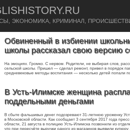
LISHISTORY.RU
СЫ, ЭКОНОМИКА, КРИМИНАЛ, ПРОИСШЕСТВ
Обвиненный в избиении школьни
школы рассказал свою версию 
На эмоциях. Громко. С нервом. Родители, не выбирая слов, рас
сельской школы. Пришел — сделал ремонт, привел в порядок п
средневековые методы воспитания — несколько детей попали п
В Усть-Илимске женщина распла
поддельными деньгами
В сбыте фальшивых денег подозревают 31-летнюю уроженку Уст
в Московской области. Как сообщает 3 сентября 2017 года прес
области, 21 августа в полицию Усть-Илимска позвонили из отдел
что при пересчёте выручки одного из магазинов выявили купюру