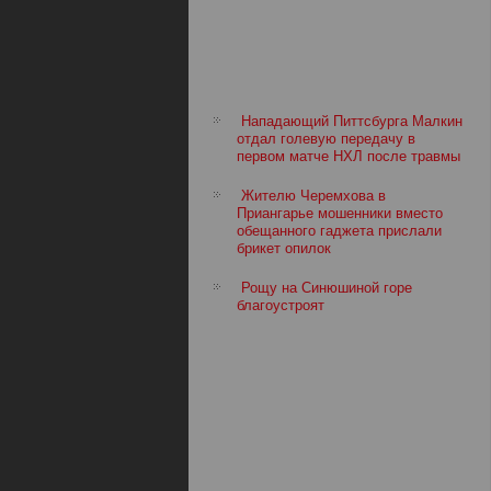
Нападающий Питтсбурга Малкин
отдал голевую передачу в
первом матче НХЛ после травмы
Жителю Черемхова в
Приангарье мошенники вместо
обещанного гаджета прислали
брикет опилок
Рощу на Синюшиной горе
благоустроят