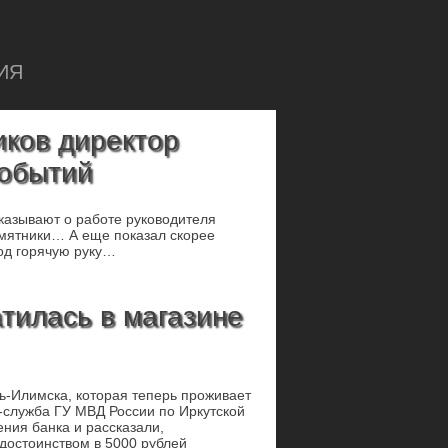
ИЯ
ков директор
событий
сказывают о работе руководителя
амятники… А еще показал скорее
од горячую руку…
тилась в магазине
ь-Илимска, которая теперь проживает
с-служба ГУ МВД России по Иркутской
ения банка и рассказали,
 достоинством в 5000 рублей