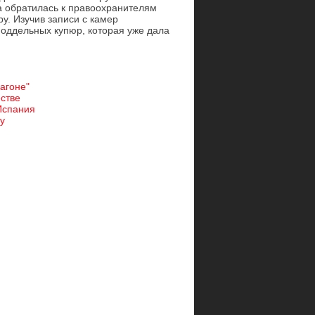
а обратилась к правоохранителям
у. Изучив записи с камер
оддельных купюр, которая уже дала
агоне"
стве
Испания
у