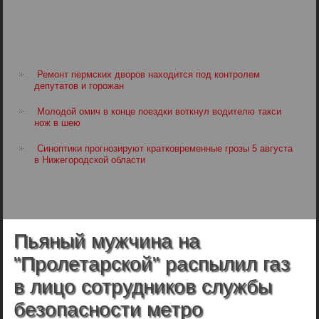
Ремонт пермских дворов находится под контролем
депутатов и горожан
Молодой омич в конце поездки воткнул водителю такси
нож в шею
Синоптики прогнозируют кратковременные грозы 5 августа
в Нижегородской области
Пьяный мужчина на
"Пролетарской" распылил газ
в лицо сотрудников службы
безопасности метро